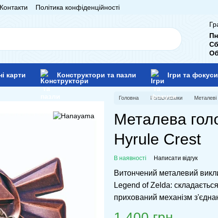
Контакти
Політика конфіденційності
Гр
Пн
Сб
Об
ні карти
Конструктори та пазли
Ігри та фокуси
Головна
Головоломки
Металеві
Металева гол
Hyrule Crest
В наявності
Написати відгук
Витончений металевий виклик
Legend of Zelda: складається
прихований механізм з'єдна
1 400 грн