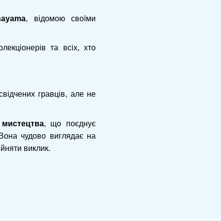
nayama
, відомою своїми
лекціонерів та всіх, хто
відчених гравців, але не
 мистецтва
, що поєднує
 Вона чудово виглядає на
ийняти виклик.