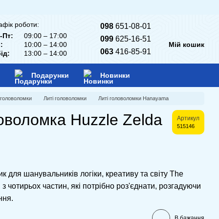
афік роботи:
098
651-08-01
-Пт:
09:00 – 17:00
099
625-16-51
:
10:00 – 14:00
Мій кошик
063
416-85-91
ід:
13:00 – 14:00
Подарунки
Новинки
 головоломки
Литі головоломки
Литі головоломки Hanayama
оволомка Huzzle Zelda
Артикул
515146
 для шанувальників логіки, креативу та світу The
 з чотирьох частин, які потрібно роз'єднати, розгадуючи
ння.
В бажання