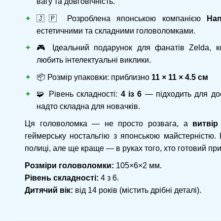
вагу та довговічність.
🇯🇵 Розроблена японською компанією
Ha
естетичними та складними головоломками.
🎮 Ідеальний подарунок для фанатів Zelda, ко
любить інтелектуальні виклики.
📦 Розмір упаковки: приблизно
11 × 11 × 4.5 см
🧩 Рівень складності:
4 із 6
— підходить для дос
надто складна для новачків.
Ця головоломка — не просто розвага, а
витвір
геймерську ностальгію з японською майстерністю.
полиці, але ще краще — в руках того, хто готовий пр
Розміри головоломки:
105×6×2 мм.
Рівень складності:
4 з 6.
Дитячий вік:
від 14 років (містить дрібні деталі).