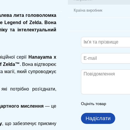
Країна виробник
талева лита головоломка
e Legend of Zelda. Вона
іку та інтелектуальний
ційної серії
Hanayama x
f Zelda™
. Вона відтворює
а магії, який супроводжує
 які потрібно роз'єднати,
Оцініть товар
ндартного мислення
— це
Надіслати
у
, що забезпечує приємну