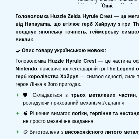
Опис
Головоломка Huzzle Zelda Hyrule Crest — це ме
від Hanayama, що втілює герб Хайрулу з гри Th
поєднує японську точність, геймерську символ
виклик.
🧩
Опис товару українською мовою:
Головоломка
Huzzle Hyrule Crest
— це частина офі
Nintendo
, присвяченої легендарній грі
The Legend o
герб королівства Хайрул
— символ єдності, сили т
героя Лінка в його пригодах.
🛡️ Складається з
трьох металевих частин
,
розгадуючи прихований механізм з'єднання.
🧠 Рішення вимагає
логіки, терпіння та неста
не просто механічне завдання.
🪙 Виготовлена з
високоякісного литого метал