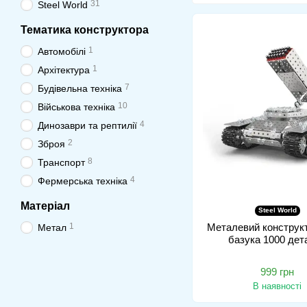
31
Steel World
Тематика конструктора
1
Автомобілі
1
Архітектура
7
Будівельна техніка
10
Військова техніка
4
Динозаври та рептилії
2
Зброя
8
Транспорт
4
Фермерська техніка
Матеріал
Steel World
1
Металевий конструкт
Метал
базука 1000 дет
999 грн
В наявності