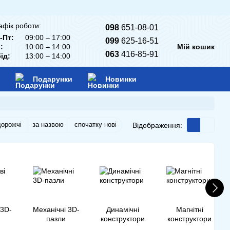
афік роботи:
098
651-08-01
-Пт:
09:00 – 17:00
099
625-16-51
:
10:00 – 14:00
Мій кошик
063
416-85-91
ід:
13:00 – 14:00
Подарунки
Новинки
дорожчі
за назвою
спочатку нові
Відображення:
 3D-
Механічні 3D-
Динамічні
Магнітні
пазли
конструктори
конструктори