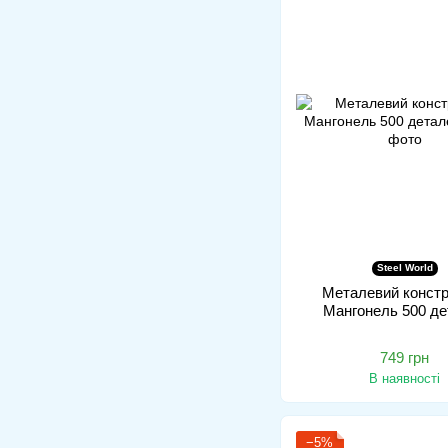
Steel World
Металевий констр
Мангонель 500 де
749 грн
В наявності
−5%