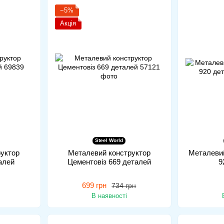
−5%
Акція
Steel World
уктор
Металевий конструктор
Металевий
алей
Цементовіз 669 деталей
9
699 грн
734 грн
В наявності