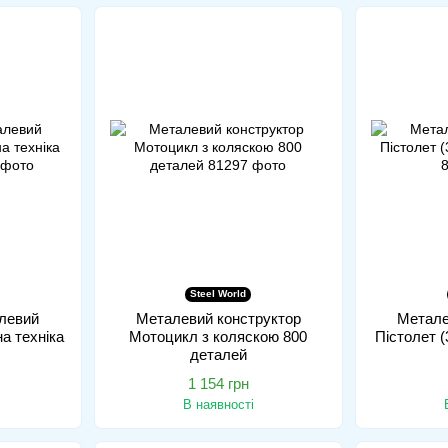
Steel World
левий
Металевий конструктор
Метале
а техніка
Мотоцикл з коляскою 800
Пістолет (
деталей
1 154 грн
В наявності