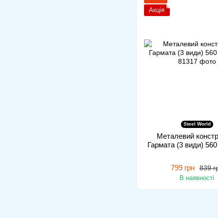
Акція
Steel World
Металевий констр
Гармата (3 види) 56
799 грн
839 г
В наявності