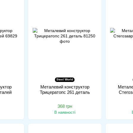
Steel World
уктор
Металевий конструктор
Метале
талей
Трицератопс 261 деталь
Стегоз
368 грн
В наявності