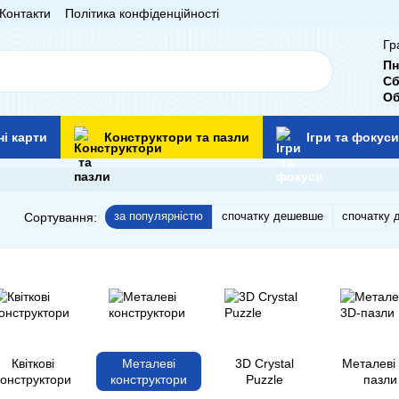
Контакти
Політика конфіденційності
Гр
Пн
Сб
Об
ні карти
Конструктори та пазли
Ігри та фокуси
за популярністю
спочатку дешевше
спочатку 
Сортування:
Квіткові
Металеві
3D Crystal
Металеві
конструктори
конструктори
Puzzle
пазли