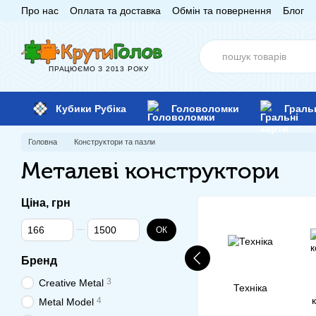
Про нас
Оплата та доставка
Обмін та повернення
Блог
Перейти до основного контенту
ПРАЦЮЄМО З 2013 РОКУ
Кубики Рубіка
Головоломки
Граль
Головна
Конструктори та пазли
Металеві конструктори
Ціна, грн
Від Ціна, грн
До Ціна, грн
ОК
Бренд
3
Creative Metal
Техніка
4
Metal Model