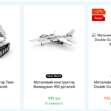
−17%
Акція
Steel World
ор Танк-
Металевий конструктор
Металеви
алей
Винищувач 450 деталей
Double Gu
999 грн
999 
В наявності