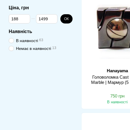
Ціна, грн
Від Ціна, грн
До Ціна, грн
ОК
Наявність
63
В наявності
13
Немає в наявності
Hanayama
Головоломка Cast 
Marble | Мармур (5 
750 грн
В наявності