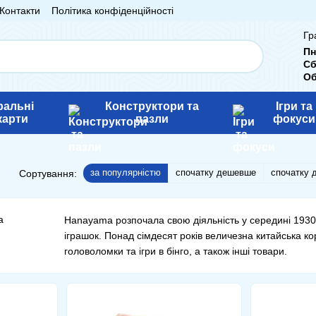
Контакти
Політика конфіденційності
Гр
Пн
Сб
Об
ральні
Конструктори та
Ігри та
карти
пазли
фокуси
за популярністю
спочатку дешевше
спочатку 
Сортування:
Hanayama розпочала свою діяльність у середині 1930-х
іграшок. Понад сімдесят років величезна китайська ко
головоломки та ігри в бінго, а також інші товари.