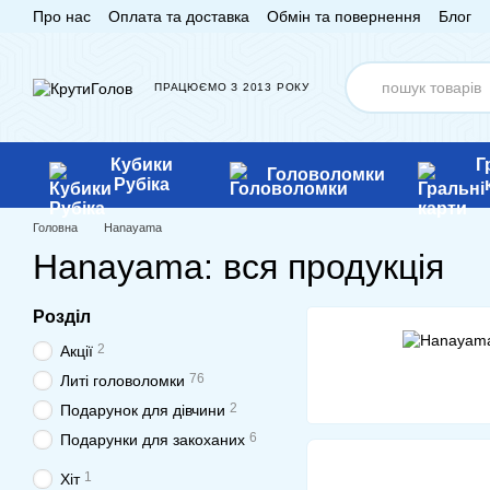
Про нас
Оплата та доставка
Обмін та повернення
Блог
Перейти до основного контенту
ПРАЦЮЄМО З 2013 РОКУ
Кубики
Г
Головоломки
Рубіка
Головна
Hanayama
Hanayama: вся продукція
Розділ
2
Акції
76
Литі головоломки
2
Подарунок для дівчини
6
Подарунки для закоханих
1
Хіт