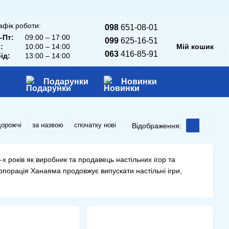
афік роботи:
098
651-08-01
-Пт:
09:00 – 17:00
099
625-16-51
:
10:00 – 14:00
Мій кошик
063
416-85-91
ід:
13:00 – 14:00
Подарунки
Новинки
дорожчі
за назвою
спочатку нові
Відображення:
 років як виробник та продавець настільних ігор та
рпорація Ханаяма продовжує випускати настільні ігри,