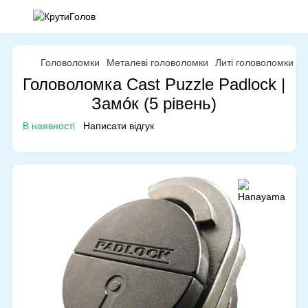
Головоломки
Металеві головоломки
Литі головоломки
Л
Головоломка Cast Puzzle Padlock |
Замóк (5 рівень)
В наявності
Написати відгук