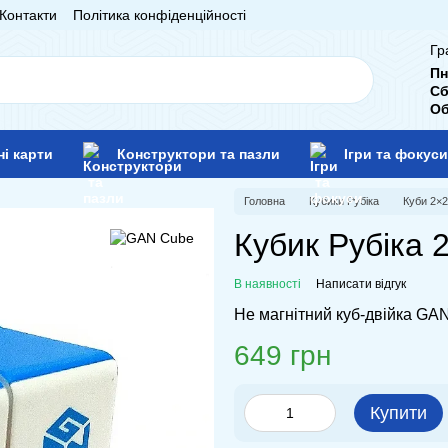
Контакти
Політика конфіденційності
Гр
Пн
Сб
Об
ні карти
Конструктори та пазли
Ігри та фокуси
Головна
Кубики Рубіка
Куби 2×2
Кубик Рубіка 
В наявності
Написати відгук
Не магнітний куб-двійка GAN
649 грн
Купити