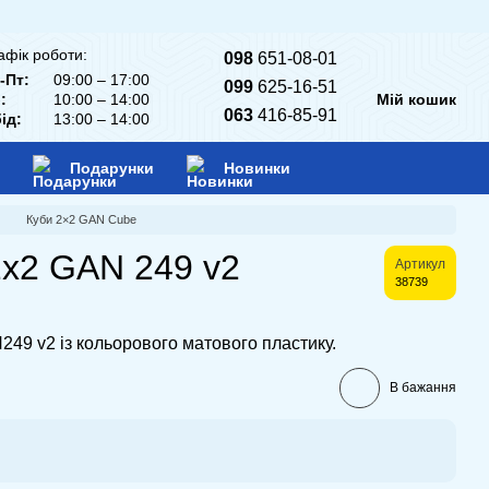
афік роботи:
098
651-08-01
-Пт:
09:00 – 17:00
099
625-16-51
:
10:00 – 14:00
Мій кошик
063
416-85-91
ід:
13:00 – 14:00
Подарунки
Новинки
Куби 2×2 GAN Cube
2x2 GAN 249 v2
Артикул
38739
249 v2 із кольорового матового пластику.
В бажання