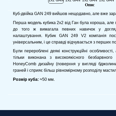
Опис
Куб-двійка GAN 249 вийшов нещодавно, але вже зара
Перша модель кубика 2х2 від Ган була хороша, але 
до того ж вимагала певних навичок у догля
налаштування. Кубик GAN 249 V2 компанія пос
універсальним, і це справді відчувається з перших п
Були перероблені деякі конструкційні особливості,
тільки виконана з високоякісного безбарвного 
HoneyComb дизайну (поверхня у вигляді бджолини
граней і сприяє більш рівномірному розподілу масти
Розмір куба:
≈50 мм.