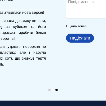
з з'явилася нова версія!
припала до смаку не всім,
Оцініть товар
ді за кубиком та його
таралася зробити більш
Надіслати
оворотів!
 а внутрішня поверхня не
пластику, але і набула
х сот), що знижує тертя
ла.