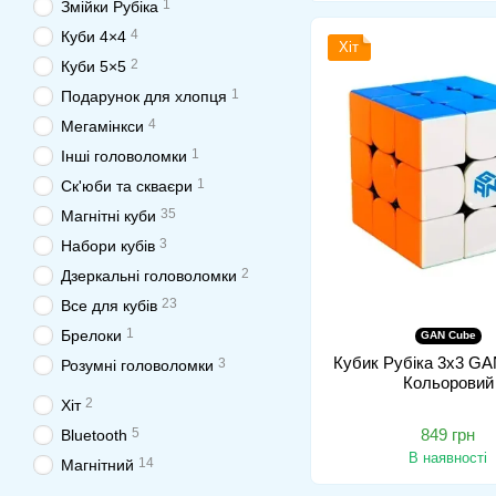
1
Змійки Рубіка
4
Куби 4×4
Хіт
2
Куби 5×5
1
Подарунок для хлопця
4
Мегамінкси
1
Інші головоломки
1
Ск'юби та скваєри
35
Магнітні куби
3
Набори кубів
2
Дзеркальні головоломки
23
Все для кубів
1
Брелоки
GAN Cube
Кубик Рубіка 3х3 GA
3
Розумні головоломки
Кольоровий
2
Хіт
5
849 грн
Bluetooth
В наявності
14
Магнітний