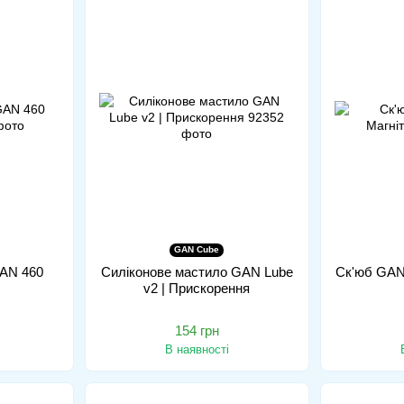
GAN Cube
GAN 460
Силіконове мастило GAN Lube
Ск'юб GAN
v2 | Прискорення
154 грн
В наявності