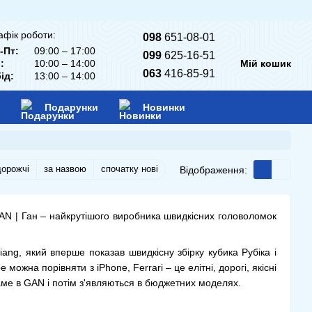
афік роботи:
098
651-08-01
-Пт:
09:00 – 17:00
099
625-16-51
:
10:00 – 14:00
Мій кошик
063
416-85-91
ід:
13:00 – 14:00
Подарунки
Новинки
дорожчі
за назвою
спочатку нові
Відображення:
AN | Ган – найкрутішого виробника швидкісних головоломок
ng, який вперше показав швидкісну збірку кубика Рубіка і
ожна порівняти з iPhone, Ferrari – це елітні, дорогі, якісні
аме в GAN і потім з'являються в бюджетних моделях.