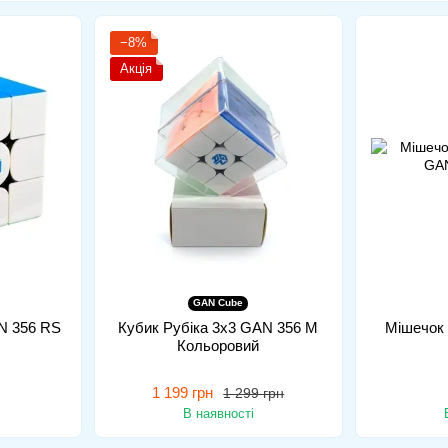
Історія бренду
−8%
Акція
GAN Cube
N 356 RS
Кубик Рубіка 3x3 GAN 356 M
Мішечок 
Кольоровий
1 199 грн
1 299 грн
В наявності