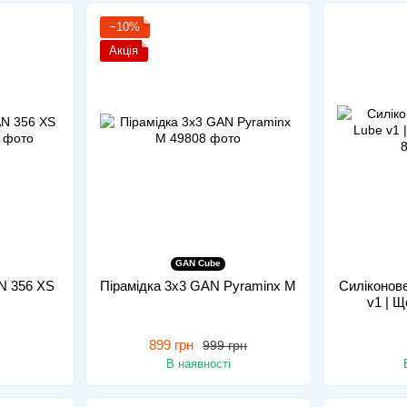
−10%
Акція
GAN Cube
N 356 XS
Пірамідка 3x3 GAN Pyraminx M
Силіконов
v1 | 
899 грн
999 грн
В наявності