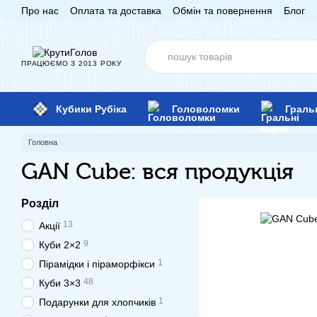
Про нас
Оплата та доставка
Обмін та повернення
Блог
Перейти до основного контенту
ПРАЦЮЄМО З 2013 РОКУ
Кубики Рубіка
Головоломки
Граль
Головна
GAN Cube: вся продукція
Розділ
13
Акції
9
Куби 2×2
1
Пірамідки і піраморфікси
48
Куби 3×3
1
Подарунки для хлопчиків