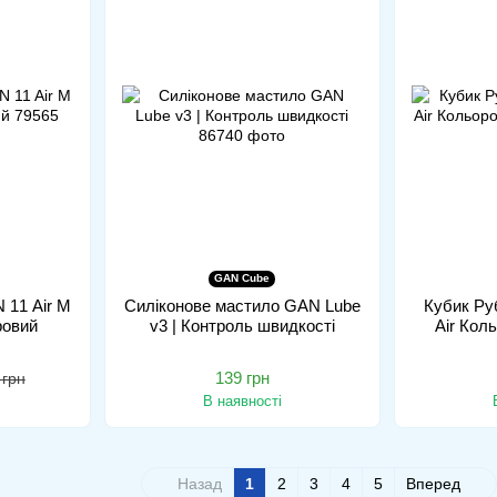
GAN Cube
 11 Air M
Силіконове мастило GAN Lube
Кубик Ру
ровий
v3 | Контроль швидкості
Air Кол
139 грн
 грн
В наявності
Назад
1
2
3
4
5
Вперед