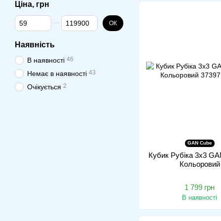
Ціна, грн
Від Ціна, грн
До Ціна, грн
ОК
Наявність
46
В наявності
43
Немає в наявності
2
Очікується
GAN Cube
Кубик Рубіка 3x3 GA
Кольоровий
1 799 грн
В наявності