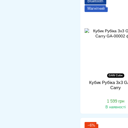
Bluetooth
Магнітний
GAN Cube
Кубик Рубіка 3x3 G
Carry
1 599 грн
В наявності
−6%