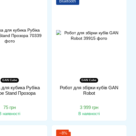
Bluetooth
GAN Cube
GAN Cube
 для кубика Рубіка
Робот для збірки кубів GAN
be Stand Прозора
Robot
75 грн
3 999 грн
В наявності
В наявності
−8%