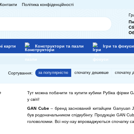
Контакти
Політика конфіденційності
Гр
Пн
Сб
Об
ні карти
Конструктори та пазли
Ігри та фокуси
за популярністю
спочатку дешевше
спочатку 
Сортування:
Тут можна побачити та купити кубики Рубіка фірми G
у світі!
GAN Cube
– бренд заснований китайцем Ganyuan Jia
був родоначальником спідкубінгу. Продукцію GAN Cube м
головоломки. Всі ноу-хау впроваджуються спочатку с