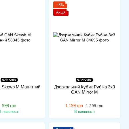
−8%
Акція
GAN Cube
GAN Cube
 Skewb M Магнітний
Дзеркальний Кубик Рубіка 3x3
GAN Mirror M
999 грн
1 199 грн
1 299 грн
В наявності
В наявності