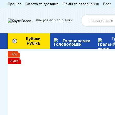
Про нас
Оплата та доставка
Обмін та повернення
Блог
Перейти до основного контенту
ПРАЦЮЄМО З 2013 РОКУ
Кубики
Г
Головоломки
Рубіка
−8%
Акція