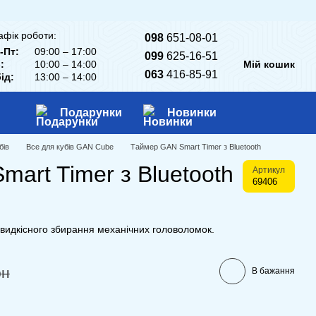
афік роботи:
098
651-08-01
-Пт:
09:00 – 17:00
099
625-16-51
:
10:00 – 14:00
Мій кошик
063
416-85-91
ід:
13:00 – 14:00
Подарунки
Новинки
бів
Все для кубів GAN Cube
Таймер GAN Smart Timer з Bluetooth
art Timer з Bluetooth
Артикул
69406
видкісного збирання механічних головоломок.
рн
В бажання