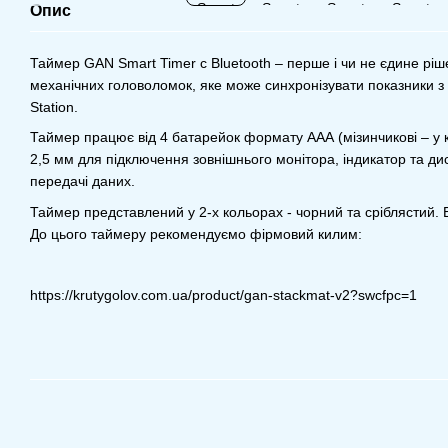
Опис
Таймер GAN Smart Timer c Bluetooth – перше і чи не єдине рі
механічних головоломок, яке може синхронізувати показники 
Station.
Таймер працює від 4 батарейок формату ААА (мізинчикові – у к
2,5 мм для підключення зовнішнього монітора, індикатор та дис
передачі даних.
Таймер представлений у 2-х кольорах - чорний та сріблястий. 
До цього таймеру рекомендуємо фірмовий килим:
https://krutygolov.com.ua/product/gan-stackmat-v2?swcfpc=1