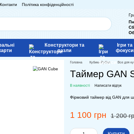
Контакти
Політика конфіденційності
Гр
Пн
Сб
Об
ральні
Конструктори та
Ігри та
карти
пазли
фокуси
Головна
Кубики Рубіка
Все для ку
Таймер GAN Sm
В наявності
Написати відгук
Фірмовий таймер від GAN для ш
1 100 грн
1 200 г
Купити