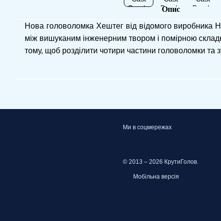
Опис
Нова головоломка Хештег від відомого виробника H
між вишуканим інженерним твором і помірною складн
тому, щоб розділити чотири частини головоломки та зу
Ми в соцмережах
© 2013 – 2026 КрутиГолов.
Мобільна версія