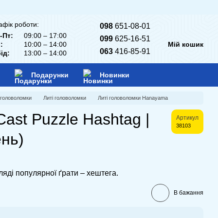
афік роботи:
098
651-08-01
-Пт:
09:00 – 17:00
099
625-16-51
:
10:00 – 14:00
Мій кошик
063
416-85-91
ід:
13:00 – 14:00
Подарунки
Новинки
 головоломки
Литі головоломки
Литі головоломки Hanayama
ast Puzzle Hashtag |
Артикул
38103
ень)
яді популярної ґрати – хештега.
В бажання