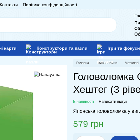
Контакти
Політика конфіденційності
Гр
Пн
Сб
Об
ні карти
Конструктори та пазли
Ігри та фокуси
Головна
Головоломки
Металеві
Головоломка C
Хештег (3 рів
В наявності
Написати відгук
Японська головоломка у вигл
579 грн