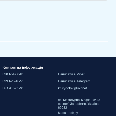
Контактна інформація
098
651-08-01
Написати в Viber
099
625-16-51
Написати в Telegram
063
416-85-91
krutygolov@ukr.net
пр. Металургів, 6 офіс 105 (3
поверх) Запоріжжя, Україна,
69032
Мапа проїзду