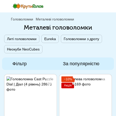
Головоломки
Металеві головоломки
Металеві головоломки
Литі головоломки
Eureka
Головоломки з дроту
Неокуби NeoCubes
Фільтр
За популярністю
−10%
Акція