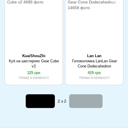
KuaiShouZhi
Lan Lan
Куб на шестернях Gear Cube
Головоломка LanLan Gear
v2
Cone Dodecahedron
125 грн
419 грн
Немає в наявності
Немає в наявності
Назад
Вперед
2
з 2