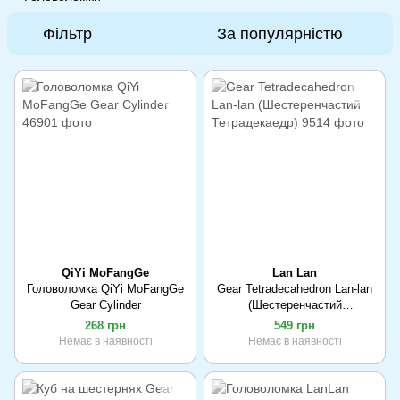
Фільтр
За популярністю
QiYi MoFangGe
Lan Lan
Головоломка QiYi MoFangGe
Gear Tetradecahedron Lan-lan
Gear Cylinder
(Шестеренчастий
Тетрадекаедр)
268 грн
549 грн
Немає в наявності
Немає в наявності