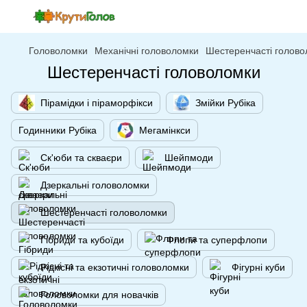
Головоломки
Механічні головоломки
Шестеренчасті голово
Шестеренчасті головоломки
Пірамідки і піраморфікси
Змійки Рубіка
Годинники Рубіка
Мегамінкси
Ск'юби та скваєри
Шейпмоди
Дзеркальні головоломки
Шестеренчасті головоломки
Гібриди та кубоїди
Флопи та суперфлопи
Рідкісні та екзотичні головоломки
Фігурні куби
Головоломки для новачків