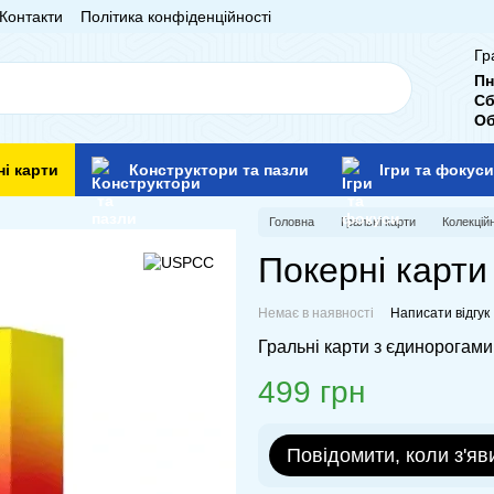
Контакти
Політика конфіденційності
Гр
Пн
Сб
Об
ні карти
Конструктори та пазли
Ігри та фокуси
Головна
Гральні карти
Колекційн
Покерні карти 
Немає в наявності
Написати відгук
Гральні карти з єдинорогами
499 грн
Повідомити, коли з'яв