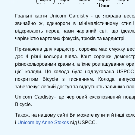
Опис
Гральні карти Unicorn Cardistry - це яскрава весе
звичайно ж, єдинороги в мінімалістичному стилі!
відкривають перед нами чарівний світ, що ідеал
чарівністю картових фокусів, трюків та кардистрі.
Призначена для кардистрі, сорочка має смужку весе
дає 4 різні кольори віяла. Кант сорочки демонст
різнокольоровими краями, а їхнє розташування ориг
цієї колоди. Ця колода була надрукована USPCС
покриттям Bicycle з тисненням. Колода випус
забезпечує легкий доступ та відсутність залишків пло
Unicorn Cardistry– це черговий ексклюзивний под
Bicycle.
Також, на нашому сайті Ви можете купити й інші ко
і
Unicorn by Anne Stokes
від USPCС.