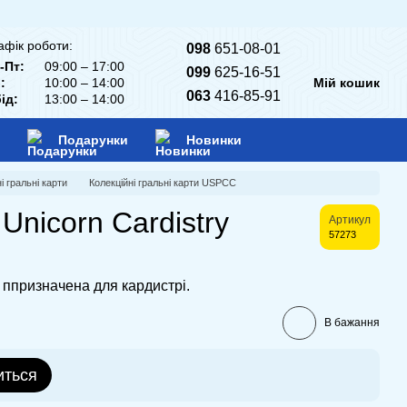
афік роботи:
098
651-08-01
-Пт:
09:00 – 17:00
099
625-16-51
:
10:00 – 14:00
Мій кошик
063
416-85-91
ід:
13:00 – 14:00
Подарунки
Новинки
і гральні карти
Колекційні гральні карти USPCC
Unicorn Cardistry
Артикул
57273
 ппризначена для кардистрі.
В бажання
иться