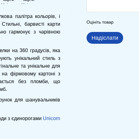
лкова палітра кольорів, і
Оцініть товар
 Стильні, барвисті карти
ьно гармонує з чарівною
Надіслати
лки на 360 градусів, яка
рують унікальний стиль з
інальне та унікальне для
 на фірмовому картоні з
кається без пломби, що
мб.
арунок для шанувальників
лоди з єдинорогами
Unicorn