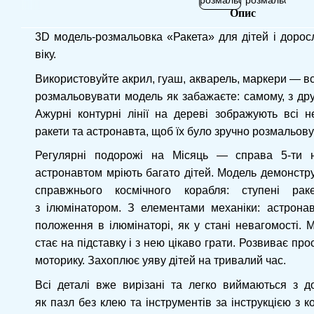
Опис
3D модель-розмальовка «Ракета» для дітей і доросл
віку.
Використовуйте акрил, гуаш, акварель, маркери — вс
розмальовувати модель як забажаєте: самому, з др
Ажурні контурні лінії на дереві зображують всі н
ракети та астронавта, щоб їх було зручно розмальову
Регулярні подорожі на Місяць — справа 5-ти н
астронавтом мріють багато дітей. Модель демонстру
справжнього космічного корабля: ступені рак
з ілюмінатором. З елементами механіки: астронав
положення в ілюмінаторі, як у стані невагомості. 
стає на підставку і з нею цікаво грати. Розвиває пр
моторику. Захоплює уяву дітей на тривалий час.
Всі деталі вже вирізані та легко виймаються з д
як пазл без клею та інструментів за інструкцією з 