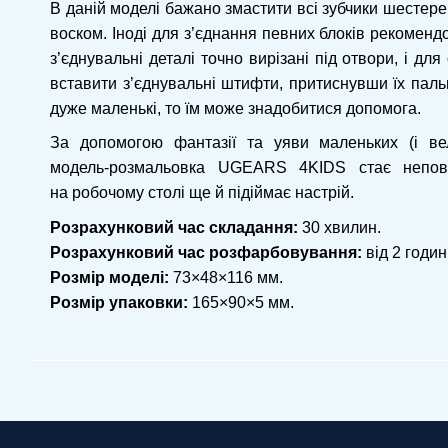
В даній моделі бажано змастити всі зубчики шестер
воском. Іноді для з’єднання певних блоків рекомен
з’єднувальні деталі точно вирізані під отвори, і дл
вставити з’єднувальні штифти, притиснувши їх паль
дуже маленькі, то їм може знадобитися допомога.
За допомогою фантазії та уяви маленьких (і ве
модель-розмальовка UGEARS 4KIDS стає неповт
на робочому столі ще й підіймає настрій.
Розрахунковий час складання:
30 хвилин.
Розрахунковий час розфарбовування:
від 2 годин
Розмір моделі:
73×48×116 мм.
Розмір упаковки:
165×90×5 мм.