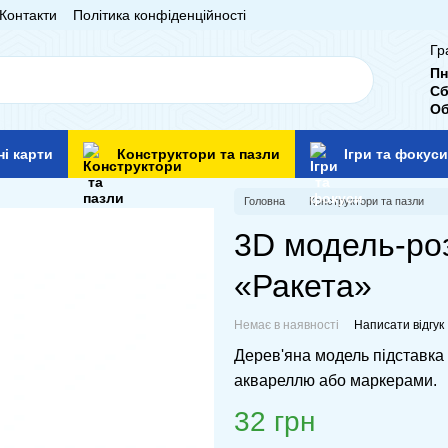
Контакти
Політика конфіденційності
Гр
Пн
Сб
Об
ні карти
Конструктори та пазли
Ігри та фокуси
Головна
Конструктори та пазли
3D модель-ро
«Ракета»
Немає в наявності
Написати відгук
Дерев'яна модель підставка
аквареллю або маркерами.
32 грн