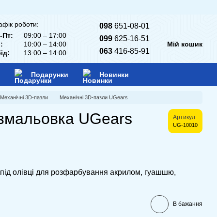
афік роботи:
098
651-08-01
-Пт:
09:00 – 17:00
099
625-16-51
:
10:00 – 14:00
Мій кошик
063
416-85-91
ід:
13:00 – 14:00
Подарунки
Новинки
Механічні 3D-пазли
Механічні 3D-пазли UGears
змальовка UGears
Артикул
UG-10010
 під олівці для розфарбування акрилом, гуашшю,
В бажання