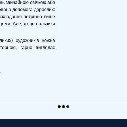
ень звичайною свічкою або
дована допомога дорослих:
я складання потрібно лише
цями. Але, якщо пальчики
ликих) художників кожна
орною, гарно виглядає
.