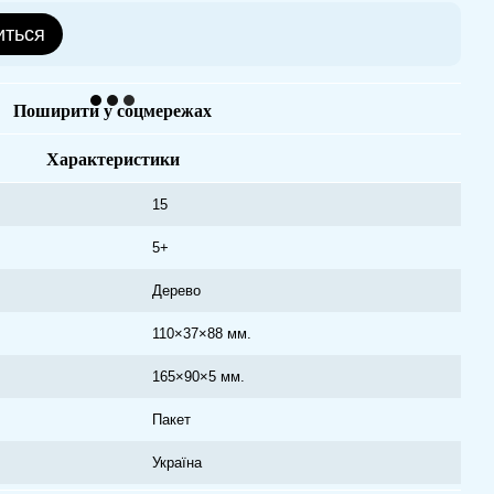
иться
Поширити у соцмережах
Характеристики
15
5+
Дерево
110×37×88 мм.
165×90×5 мм.
Пакет
Україна