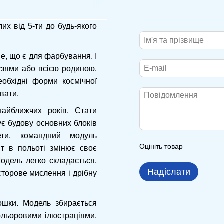
их від 5-ти до будь-якого
е, що є для фарбування. І
узями або всією родиною.
еобхідні форми космічної
вати.
айближчих років. Стати
є будову основних блоків
ети, командний модуль
Оцініть товар
т в польоті змінює своє
Модель легко складається,
Надіслати
осторове мислення і дрібну
ошки. Модель збирається
кольоровими ілюстраціями.