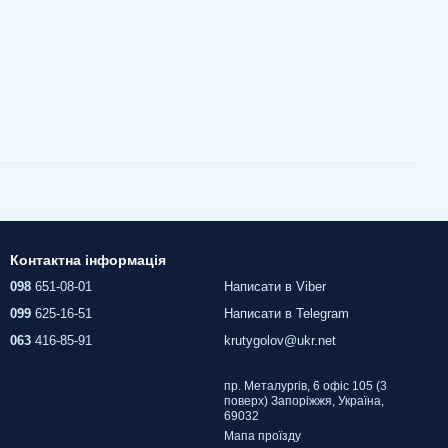
Контактна інформація
098
651-08-01
Написати в Viber
099
625-16-51
Написати в Telegram
063
416-85-91
krutygolov@ukr.net
пр. Металургів, 6 офіс 105 (3
поверх) Запоріжжя, Україна,
69032
Мапа проїзду