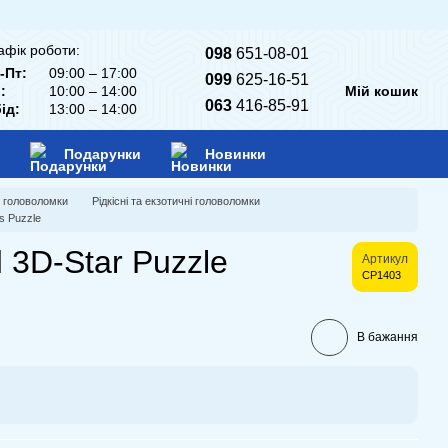
афік роботи:
098
651-08-01
-Пт:
09:00 – 17:00
099
625-16-51
:
10:00 – 14:00
Мій кошик
063
416-85-91
ід:
13:00 – 14:00
Подарунки
Новинки
і головоломки
Рідкісні та екзотичні головоломки
's Puzzle
 3D-Star Puzzle
Артикул
CP1403
В бажання