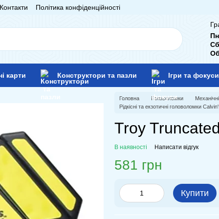
Контакти
Політика конфіденційності
Гр
Пн
Сб
Об
ні карти
Конструктори та пазли
Ігри та фокуси
Головна
Головоломки
Механічн
Рідкісні та екзотичні головоломки Calvin
Troy Truncated
В наявності
Написати відгук
581 грн
Купити