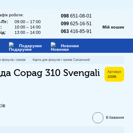
афік роботи:
098
651-08-01
-Пт:
09:00 – 17:00
099
625-16-51
:
10:00 – 14:00
Мій кошик
063
416-85-91
ід:
13:00 – 14:00
Подарунки
Новинки
 фокусів і трюків
Карти для фокусів і трюків Cartamundi
да Copag 310 Svengali
Артикул
22095
сів
В бажання