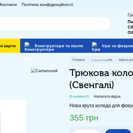
Контакти
Політика конфіденційності
Гр
Пн
Сб
Об
ні карти
Конструктори та пазли
Ігри та фокуси
Головна
Гральні карти
Карти для
Трюкова коло
(Свенгалі)
В наявності
Написати відгук
Нова крута колода для фоку
355 грн