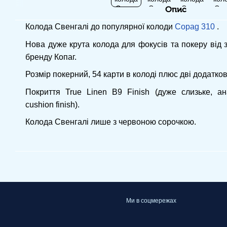
Опис
Колода Свенгалі до популярної колоди
Copag 310
.
Нова дуже крута колода для фокусів та покеру від 
бренду Копаг.
Розмір покерний, 54 карти в колоді плюс дві додатков
Покриття True Linen B9 Finish (дуже слизьке, ан
cushion finish).
Колода Свенгалі лише з червоною сорочкою.
Ми в соцмережах