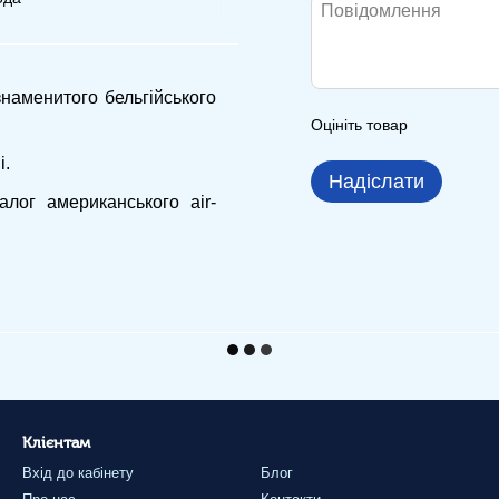
знаменитого бельгійського
Оцініть товар
і.
Надіслати
алог американського air-
Клієнтам
Вхід до кабінету
Блог