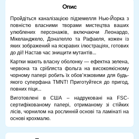
Опис
Пройдіться каналізацією підземелля Нью-Йорка з
повністю власними творами мистецтва ваших
улюблених персонажів, включаючи Леонардо,
Мікеланджело, Донателло та Рафаеля, кожен із
яких зображений на яскравих ілюстраціях, готових
до дії! Настав час знищити мутантів...
Картки мають власну оболонку — ефектна зелена,
червона та срібляста фольга на високоякісному
чорному папері робить їх обов’язковими для будь-
якого суперфана TMNT! Приготуйтеся до пригод,
повних піци...
Виготовлені в США – надруковані на FSC-
сертифікованому папері, отриманому зі стійких
лісів, чорнилом на рослинній основі та ламінаті на
основі крохмалю.