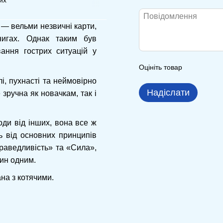
s) — вельми незвичні карти,
нигах. Однак таким був
ання гострих ситуацій у
Оцініть товар
і, пухнасті та неймовірно
Надіслати
зручна як новачкам, так і
ди від інших, вона все ж
ь від основних принципів
раведливість» та «Сила»,
дин одним.
на з котячими.