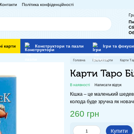
Контакти
Політика конфіденційності
Гр
Пн
Сб
Об
ні карти
Конструктори та пазли
Ігри та фокуси
Головна
Гральні карти
Карти Та
Карти Таро Бі
В наявності
Написати відгук
Кішка – це маленький шедевр
колода буде зручна як новач
260 грн
Купити