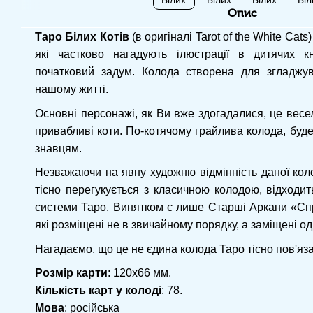
Опис
Таро Білих Котів
(в оригіналі Tarot of the White Cat
які частково нагадують ілюстрації в дитячих к
початковий задум. Колода створена для згладжув
нашому житті.
Основні персонажі, як Ви вже здогадалися, це весел
привабливі коти. По-котячому грайлива колода, буде 
знавцям.
Незважаючи на явну художню відмінність даної коло
тісно перегукується з класичною колодою, відходит
системи Таро. Винятком є ​​лише Старші Аркани «Сп
які розміщені не в звичайному порядку, а заміщені о
Нагадаємо, що це не єдина колода Таро тісно пов'яза
Розмір карти
: 120х66 мм.
Кількість карт у колоді
: 78.
Мова
: російська