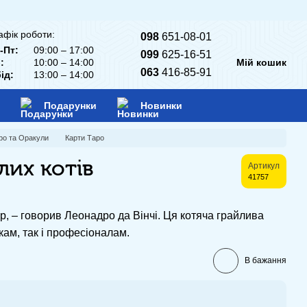
афік роботи:
098
651-08-01
-Пт:
09:00 – 17:00
099
625-16-51
:
10:00 – 14:00
Мій кошик
063
416-85-91
ід:
13:00 – 14:00
Подарунки
Новинки
ро та Оракули
Карти Таро
лих котів
Артикул
41757
, – говорив Леонадро да Вінчі. Ця котяча грайлива
кам, так і професіоналам.
В бажання