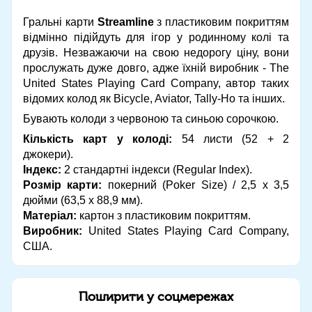
Гральні карти
Streamline
з пластиковим покриттям
відмінно підійдуть для ігор у родинному колі та
друзів. Незважаючи на свою недорогу ціну, вони
прослужать дуже довго, адже їхній виробник - The
United States Playing Card Company, автор таких
відомих колод як Bicycle, Aviator, Tally-Ho та інших.
Бувають колоди з червоною та синьою сорочкою.
Кількість карт у колоді:
54 листи (52 + 2
джокери).
Індекс:
2 стандартні індекси (Regular Index).
Розмір карти:
покерний (Poker Size) / 2,5 х 3,5
дюйми (63,5 х 88,9 мм).
Матеріал:
картон з пластиковим покриттям.
Виробник:
United States Playing Card Company,
США.
Поширити у соцмережах