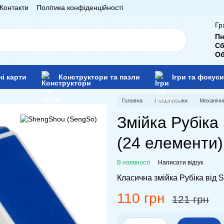
Контакти
Політика конфіденційності
Гр
Пн
Сб
Об
ні карти
Конструктори та пазли
Ігри та фокуси
Головна
Головоломки
Механічн
Змійка Рубік
(24 елементи)
В наявності
Написати відгук
Класична змійка Рубіка від 
110 грн
121 грн