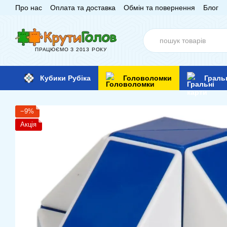
Про нас
Оплата та доставка
Обмін та повернення
Блог
Перейти до основного контенту
ПРАЦЮЄМО З 2013 РОКУ
Кубики Рубіка
Головоломки
Граль
−9%
Акція