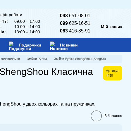
афік роботи:
098
651-08-01
-Пт:
09:00 – 17:00
099
625-16-51
:
10:00 – 14:00
Мій кошик
063
416-85-91
ід:
13:00 – 14:00
Подарунки
Новинки
і головоломки
Змійки Рубіка
Змійки Рубіка ShengShou (SengSo)
а ShengShou Класична
Артикул
4430
ShengShou у двох кольорах та на пружинках.
В бажання