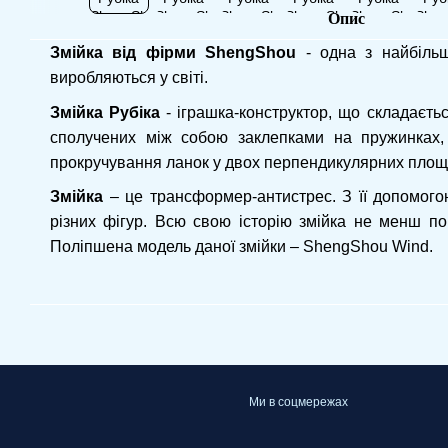
Опис
Змійка від фірми ShengShou
- одна з найбільш
виробляються у світі.
Змійка Рубіка
- іграшка-конструктор, що складаєтьс
сполучених між собою заклепками на пружинках, 
прокручування ланок у двох перпендикулярних площ
Змійка
– це трансформер-антистрес. З її допомог
різних фігур. Всю свою історію змійка не менш поп
Поліпшена модель даної змійки – ShengShou Wind.
Ми в соцмережах