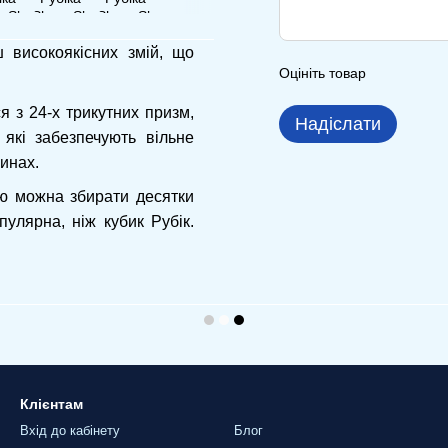
 високоякісних змій, що
Оцініть товар
я з 24-х трикутних призм,
Надіслати
які забезпечують вільне
инах.
ою можна збирати десятки
улярна, ніж кубик Рубік.
Клієнтам
Вхід до кабінету
Блог