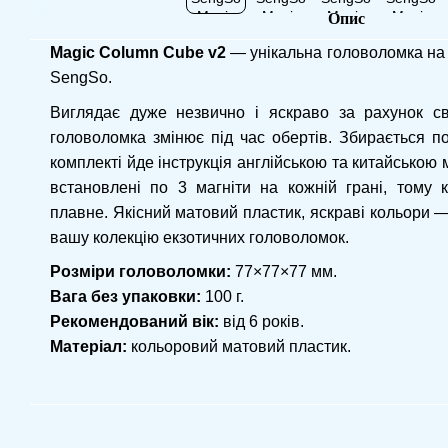
Опис
Magic Column Cube v2
— унікальна головоломка на б
SengSo.
Виглядає дуже незвично і яскраво за рахунок сво
головоломка змінює під час обертів. Збирається по
комплекті йде інструкція англійською та китайською
встановлені по 3 магніти на кожній грані, тому 
плавне. Якісний матовий пластик, яскраві кольори 
вашу колекцію екзотичних головоломок.
Розміри головоломки:
77×77×77 мм.
Вага без упаковки:
100 г.
Рекомендований вік:
від 6 років.
Матеріал:
кольоровий матовий пластик.