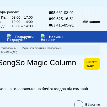
афік роботи:
098
651-08-01
-Пт:
09:00 – 17:00
099
625-16-51
:
10:00 – 14:00
Мій кошик
063
416-85-91
ід:
13:00 – 14:00
Подарунки
Новинки
і головоломки
Рідкісні та екзотичні головоломки
gShou (SengSo)
SengSo Magic Column
Артикул
91250
альна головоломка на базі октаедра від компанії
В бажання