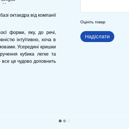
азі октаедра від компанії
Оцініть товар
єї форми, яку, до речі,
Надіслати
вністю інтуїтивно, хоча в
 мовами. Усередині кришки
кручення кубика легке та
— все це чудово доповнить