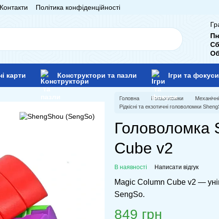
Контакти
Політика конфіденційності
Гр
Пн
Сб
Об
ні карти
Конструктори та пазли
Ігри та фокуси
Головна
Головоломки
Механічн
Рідкісні та екзотичні головоломки Shen
Головоломка 
Cube v2
В наявності
Написати відгук
Magic Column Cube v2 — унік
SengSo.
849 грн