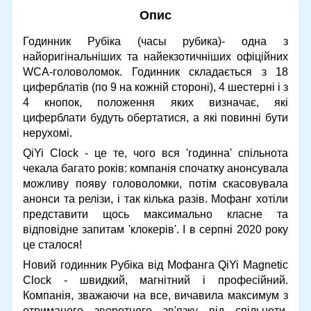
Опис
Годинник Рубіка (часы рубика)- одна з
найоригінальніших та найекзотичніших офіційних
WCA-головоломок. Годинник складається з 18
циферблатів (по 9 на кожній стороні), 4 шестерні і з
4 кнопок, положення яких визначає, які
циферблати будуть обертатися, а які повинні бути
нерухомі.
QiYi Clock - це те, чого вся 'годинна' спільнота
чекала багато років: компанія спочатку анонсувала
можливу появу головоломки, потім скасовувала
анонси та релізи, і так кілька разів. Мофанг хотіли
представити щось максимально класне та
відповідне запитам 'клокерів'. І в серпні 2020 року
це сталося!
Новий годинник Рубіка від Мофанга QiYi Magnetic
Clock - швидкий, магнітний і професійний.
Компанія, зважаючи на все, вичавила максимум з
отриманого зворотного зв'язку від спільноти,