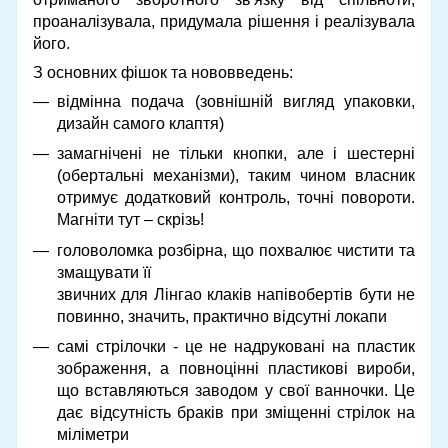
проаналізувала, придумала рішення і реалізувала
його.
З основних фішок та нововведень:
відмінна подача (зовнішній вигляд упаковки,
дизайн самого клаптя)
замагнічені не тільки кнопки, але і шестерні
(обертальні механізми), таким чином власник
отримує додатковий контроль, точні повороти.
Магніти тут – скрізь!
головоломка розбірна, що похвалює чистити та
змащувати її
звичних для Лінгао клаків напівобертів бути не
повинно, значить, практично відсутні локапи
самі стрілочки - це не надруковані на пластик
зображення, а повноцінні пластикові вироби,
що вставляються заводом у свої ванночки. Це
дає відсутність браків при зміщенні стрілок на
міліметри