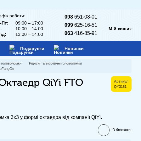
афік роботи:
098
651-08-01
-Пт:
09:00 – 17:00
099
625-16-51
:
10:00 – 14:00
Мій кошик
063
416-85-91
ід:
13:00 – 14:00
Подарунки
Новинки
і головоломки
Рідкісні та екзотичні головоломки
 MoFangGe
Октаедр QiYi FTO
Артикул
QY3181
мка 3х3 у формі октаедра від компанії QiYi.
В бажання