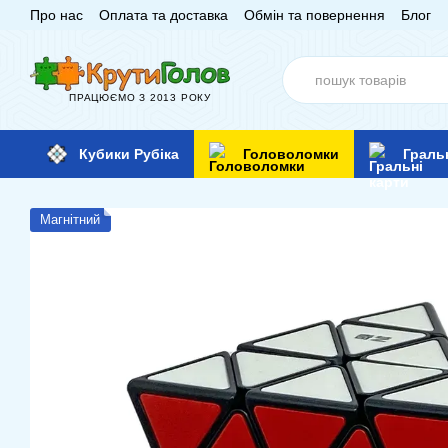
Про нас
Оплата та доставка
Обмін та повернення
Блог
Перейти до основного контенту
ПРАЦЮЄМО З 2013 РОКУ
Кубики Рубіка
Головоломки
Граль
Магнітний