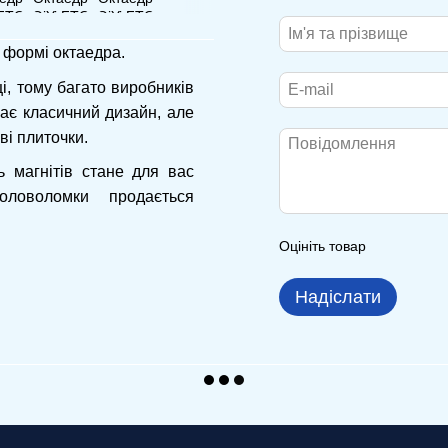
 формі октаедра.
, тому багато виробників
ає класичний дизайн, але
ві плиточки.
 магнітів стане для вас
ловоломки продається
Оцініть товар
Надіслати