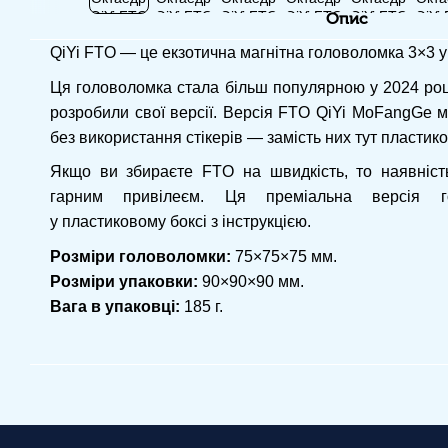
Опис
QiYi FTO — це екзотична магнітна головоломка 3×3 у
Ця головоломка стала більш популярною у 2024 році
розробили свої версії. Версія FTO QiYi MoFangGe м
без використання стікерів — замість них тут пластико
Якщо ви збираєте FTO на швидкість, то наявність
гарним привілеєм. Ця преміальна версія го
у пластиковому боксі з інструкцією.
Розміри головоломки:
75×75×75 мм.
Розміри упаковки:
90×90×90 мм.
Вага в упаковці:
185 г.