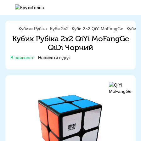
Кубики Рубіка
Куби 2×2
Куби 2×2 QiYi MoFangGe
Кубик 
Кубик Рубіка 2x2 QiYi MoFangGe
QiDi Чорний
В наявності
Написати відгук