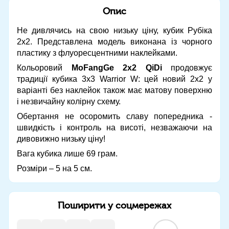
Опис
Не дивлячись на свою низьку ціну, кубик Рубіка
2х2. Представлена ​​модель виконана із чорного
пластику з флуоресцентними наклейками.
Кольоровий
MoFangGe 2x2 QiDi
продовжує
традиції кубика 3х3 Warrior W: цей новий 2х2 у
варіанті без наклейок також має матову поверхню
і незвичайну колірну схему.
Обертання не осоромить славу попередника -
швидкість і контроль на висоті, незважаючи на
дивовижно низьку ціну!
Вага кубика лише 69 грам.
Розміри – 5 на 5 см.
Поширити у соцмережах