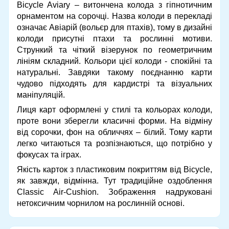
Bicycle Aviary – витончена колода з гіпнотичним
орнаментом на сорочці. Назва колоди в перекладі
означає Авіарій (вольєр для птахів), тому в дизайні
колоди присутні птахи та рослинні мотиви.
Стрункий та чіткий візерунок по геометричним
лініям складний. Кольори цієї колоди - спокійні та
натуральні. Завдяки такому поєднанню карти
чудово підходять для кардистрі та візуальних
маніпуляцій.
Лиця карт оформлені у стилі та кольорах колоди,
проте вони зберегли класичні форми. На відміну
від сорочки, фон на обличчях – білий. Тому карти
легко читаються та розпізнаються, що потрібно у
фокусах та іграх.
Якість карток з пластиковим покриттям від Bicycle,
як завжди, відмінна. Тут традиційне оздоблення
Classic Air-Cushion. Зображення надруковані
нетоксичним чорнилом на рослинній основі.