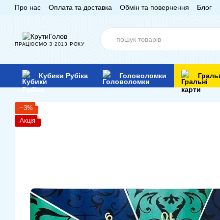
Про нас
Оплата та доставка
Обмін та повернення
Блог
Перейти до основного контенту
ПРАЦЮЄМО З 2013 РОКУ
Кубики Рубіка
Головоломки
Граль
−3%
Акція