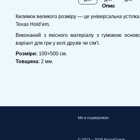
Опис
Килимок великого розміру — це універсальна устілка 
Texas Hold’em.
Виконаний з якісного матеріалу з гумовою основ
варіант для гри у колі друзів чи сім'ї.
Розміри:
100×500 см.
Товщина:
2 мм.
Ми в соцмережах
© 2013 – 2026 КрутиГолов.