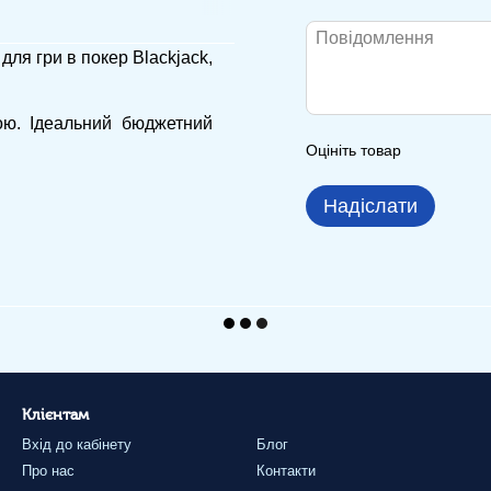
для гри в покер Blackjack,
ою. Ідеальний бюджетний
Оцініть товар
Надіслати
Клієнтам
Вхід до кабінету
Блог
Про нас
Контакти