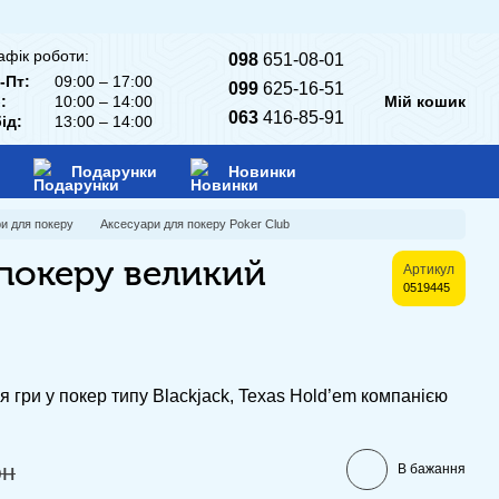
афік роботи:
098
651-08-01
-Пт:
09:00 – 17:00
099
625-16-51
:
10:00 – 14:00
Мій кошик
063
416-85-91
ід:
13:00 – 14:00
Подарунки
Новинки
и для покеру
Аксесуари для покеру Poker Club
покеру великий
Артикул
0519445
 гри у покер типу Blackjack, Texas Hold’em компанією
рн
В бажання