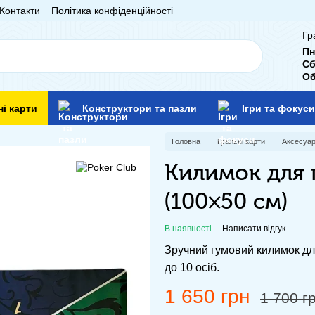
Контакти
Політика конфіденційності
Гр
Пн
Сб
Об
ні карти
Конструктори та пазли
Ігри та фокуси
Головна
Гральні карти
Аксесуар
Килимок для 
(100×50 см)
В наявності
Написати відгук
Зручний гумовий килимок для
до 10 осіб.
1 650 грн
1 700 г