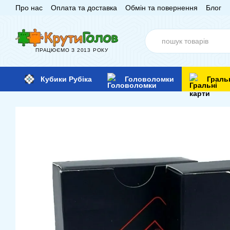
Про нас
Оплата та доставка
Обмін та повернення
Блог
Перейти до основного контенту
ПРАЦЮЄМО З 2013 РОКУ
Кубики Рубіка
Головоломки
Граль