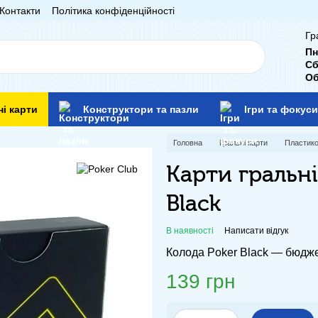
Контакти
Політика конфіденційності
Гр
Пн
Сб
Об
ні карти
Конструктори та пазли
Ігри та фокуси
Головна
Гральні карти
Пластико
Карти гральні
Black
В наявності
Написати відгук
Колода Poker Black — бюдже
139 грн