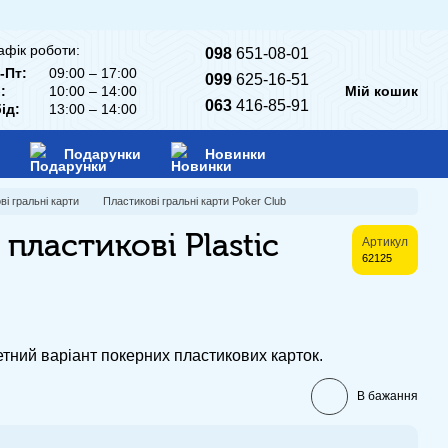
афік роботи:
098
651-08-01
-Пт:
09:00 – 17:00
099
625-16-51
:
10:00 – 14:00
Мій кошик
063
416-85-91
ід:
13:00 – 14:00
Подарунки
Новинки
ві гральні карти
Пластикові гральні карти Poker Club
 пластикові Plastic
Артикул
62125
тний варіант покерних пластикових карток.
В бажання