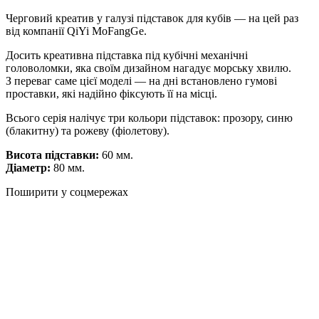
Черговий креатив у галузі підставок для кубів — на цей раз
від компанії QiYi MoFangGe.
Досить креативна підставка під кубічні механічні
головоломки, яка своїм дизайном нагадує морську хвилю.
З переваг саме цієї моделі — на дні встановлено гумові
проставки, які надійно фіксують її на місці.
Всього серія налічує три кольори підставок: прозору, синю
(блакитну) та рожеву (фіолетову).
Висота підставки:
60 мм.
Діаметр:
80 мм.
Поширити у соцмережах