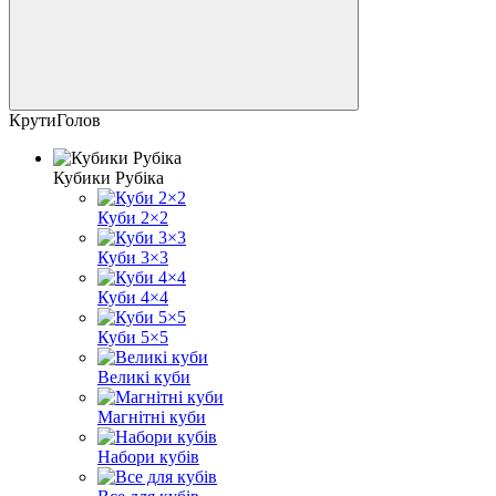
КрутиГолов
Кубики Рубіка
Куби 2×2
Куби 3×3
Куби 4×4
Куби 5×5
Великі куби
Магнітні куби
Набори кубів