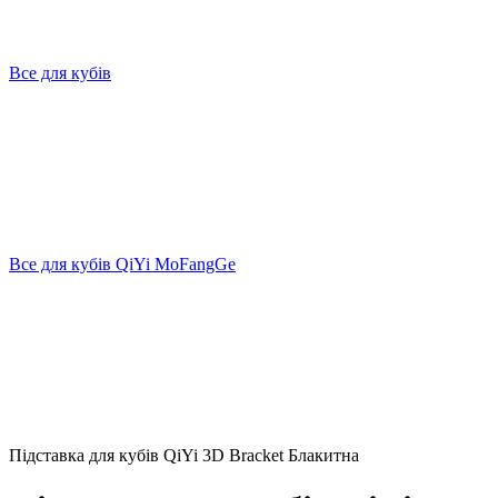
Все для кубів
Все для кубів QiYi MoFangGe
Підставка для кубів QiYi 3D Bracket Блакитна