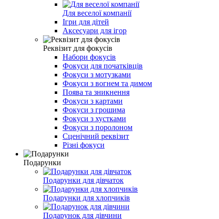
Для веселої компанії
Ігри для дітей
Аксесуари для ігор
Реквізит для фокусів
Набори фокусів
Фокуси для початківців
Фокуси з мотузками
Фокуси з вогнем та димом
Поява та зникнення
Фокуси з картами
Фокуси з грошима
Фокуси з хустками
Фокуси з поролоном
Сценічний реквізит
Різні фокуси
Подарунки
Подарунки для дівчаток
Подарунки для хлопчиків
Подарунок для дівчини