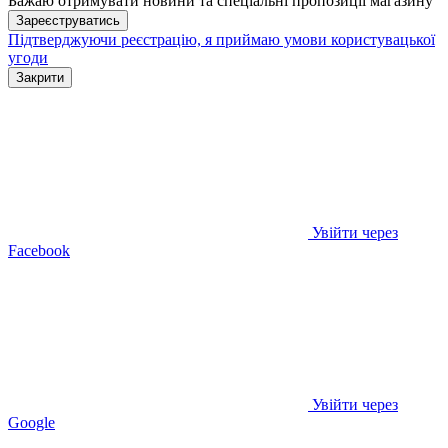
Бажаю отримувати новини та спеціальні пропозиції
магазину
Зареєструватись
Підтверджуючи реєстрацію, я приймаю умови
користувацької
угоди
Закрити
Увійти через
Facebook
Увійти через
Google