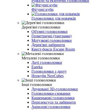
Рідкісні та екзотичні головоломки
Фігурні куби
Головоломки для новачків
Дерев'яні головоломки
Об'ємні головоломки
Геометричні (танграми)
Мотузкові головоломки
Дерев'яні лабіринти
Квест-бокси Escape Room
Металеві головоломки
Литі головоломки
Eureka
Головоломки з дроту
Неокуби NeoCubes
Інші головоломки
Друковані 3D-головоломки
Головоломки-схованки
Кишенькові головоломки
Перплексуси та лабіринти
Акрилові головоломки