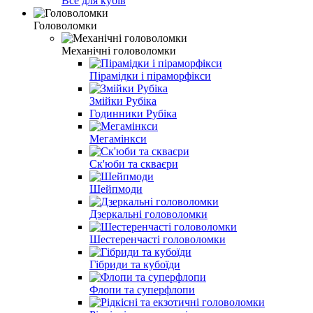
Все для кубів
Головоломки
Механічні головоломки
Пірамідки і піраморфікси
Змійки Рубіка
Годинники Рубіка
Мегамінкси
Ск'юби та скваєри
Шейпмоди
Дзеркальні головоломки
Шестеренчасті головоломки
Гібриди та кубоїди
Флопи та суперфлопи