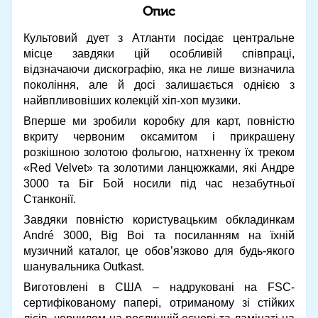
Опис
Культовий дует з Атланти посідає центральне
місце завдяки цій особливій співпраці,
відзначаючи дискографію, яка не лише визначила
покоління, але й досі залишається однією з
найвпливовіших колекцій хіп-хоп музики.
Вперше ми зробили коробку для карт, повністю
вкриту червоним оксамитом і прикрашену
розкішною золотою фольгою, натхненну їх треком
«Red Velvet» та золотими ланцюжками, які Андре
3000 та Біг Бой носили під час незабутньої
Станконії.
Завдяки повністю користувацьким обкладинкам
André 3000, Big Boi та посиланням на їхній
музичний каталог, це обов’язково для будь-якого
шанувальника Outkast.
Виготовлені в США – надруковані на FSC-
сертифікованому папері, отриманому зі стійких