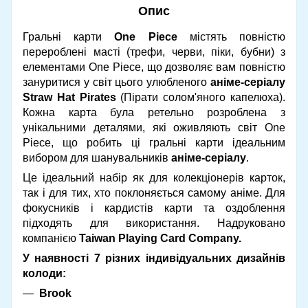
Опис
Гральні карти
One Piece
містять повністю
перероблені масті (трефи, черви, піки, бубни) з
елементами One Piece, що дозволяє вам повністю
зануритися у світ цього улюбленого
аніме-серіалу
Straw Hat Pirates
(П
ірати солом'яного капелюха)
.
Кожна карта була ретельно розроблена з
унікальними деталями, які оживляють світ One
Piece, що робить ці гральні карти ідеальним
вибором для шанувальників
аніме-серіалу
.
Це ідеальний набір як для колекціонерів карток,
так і для тих, хто поклоняється самому аніме. Для
фокусників і кардистів карти та оздоблення
підходять для використання. Надруковано
компанією
Taiwan Playing Card Company.
У наявності 7 різних індивідуальних дизайнів
колоди:
Brook