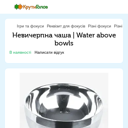
Ігри та фокуси
Реквізит для фокусів
Різні фокуси
Різні ф
Невичерпна чаша | Water above
bowls
В наявності
Написати відгук