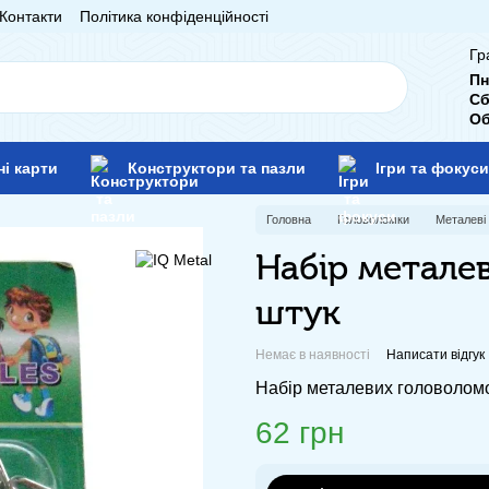
Контакти
Політика конфіденційності
Гр
Пн
Сб
Об
ні карти
Конструктори та пазли
Ігри та фокуси
Головна
Головоломки
Металеві
Набір метале
штук
Немає в наявності
Написати відгук
Набір металевих головоломо
62 грн