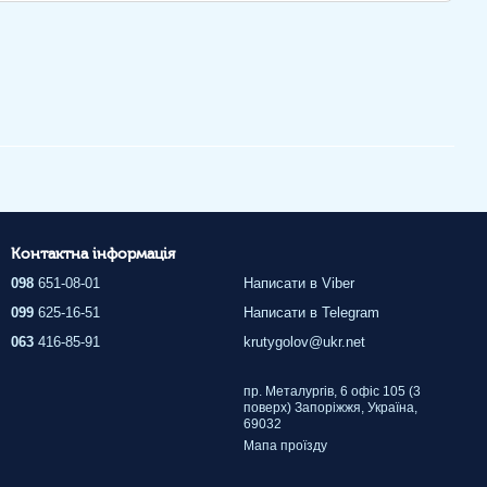
Контактна інформація
098
651-08-01
Написати в Viber
099
625-16-51
Написати в Telegram
063
416-85-91
krutygolov@ukr.net
пр. Металургів, 6 офіс 105 (3
поверх) Запоріжжя, Україна,
69032
Мапа проїзду