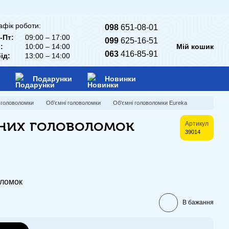
афік роботи:
098
651-08-01
-Пт:
09:00 – 17:00
099
625-16-51
:
10:00 – 14:00
Мій кошик
063
416-85-91
ід:
13:00 – 14:00
Подарунки
Новинки
і головоломки
Об'ємні головоломки
Об'ємні головоломки Eureka
яних головоломок
Артикул
39014
оломок
В бажання