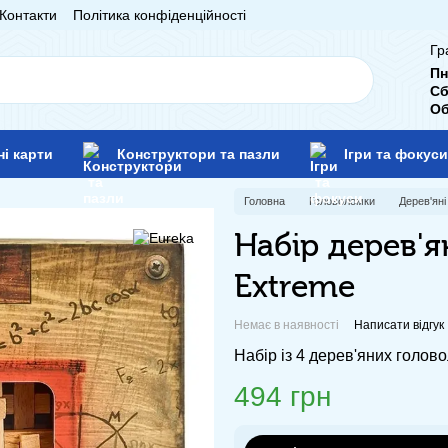
Контакти
Політика конфіденційності
Гр
Пн
Сб
Об
ні карти
Конструктори та пазли
Ігри та фокуси
Головна
Головоломки
Дерев'ян
Набір дерев'
Extreme
Немає в наявності
Написати відгук
Набір із 4 дерев'яних голов
494 грн