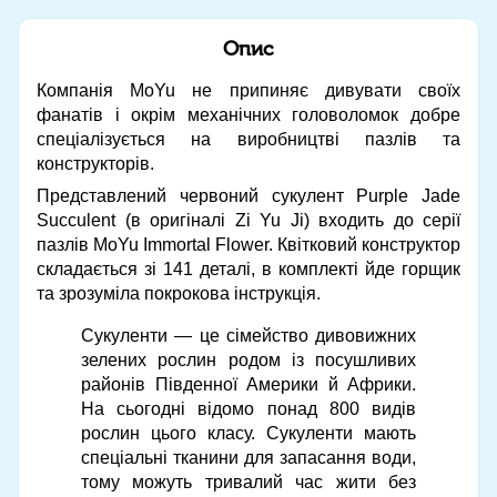
Опис
Компанія MoYu не припиняє дивувати своїх
фанатів і окрім механічних головоломок добре
спеціалізується на виробництві пазлів та
конструкторів.
Представлений червоний сукулент Purple Jade
Succulent (в оригіналі Zi Yu Ji) входить до серії
пазлів MoYu Immortal Flower. Квітковий конструктор
складається зі 141 деталі, в комплекті йде горщик
та зрозуміла покрокова інструкція.
Сукуленти — це сімейство дивовижних
зелених рослин родом із посушливих
районів Південної Америки й Африки.
На сьогодні відомо понад 800 видів
рослин цього класу. Сукуленти мають
спеціальні тканини для запасання води,
тому можуть тривалий час жити без