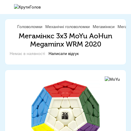
Головоломки
Механічні головоломки
Мегамінкси
Мегамі
Мегамінкс 3x3 MoYu AoHun
Megaminx WRM 2020
Немає в наявності
Написати відгук