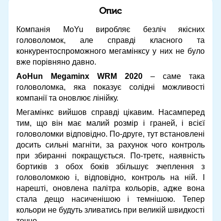
Опис
Компанія MoYu виробляє безліч якісних
головоломок, але справді класного та
конкурентоспроможного мегамінксу у них не було
вже порівняно давно.
AoHun Megaminx WRM 2020
– саме така
головоломка, яка показує солідні можливості
компанії та оновлює лінійку.
Мегамінкс вийшов справді цікавим. Насамперед
тим, що він має малий розмір і граней, і всієї
головоломки відповідно. По-друге, тут встановлені
досить сильні магніти, за рахунок чого контроль
при збиранні покращується. По-третє, наявність
бортиків з обох боків збільшує зчеплення з
головоломкою і, відповідно, контроль на ній. І
нарешті, оновлена ​​палітра кольорів, адже вона
стала дещо насиченішою і темнішою. Тепер
кольори не будуть зливатись при великій швидкості
точно.