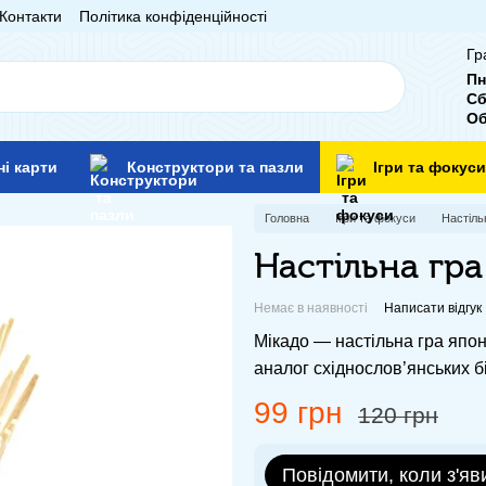
Контакти
Політика конфіденційності
Гр
Пн
Сб
Об
ні карти
Конструктори та пазли
Ігри та фокуси
Головна
Ігри та фокуси
Настільн
Настільна гра
Немає в наявності
Написати відгук
Мікадо — настільна гра япон
аналог східнослов’янських б
99 грн
120 грн
Повідомити, коли з'яв