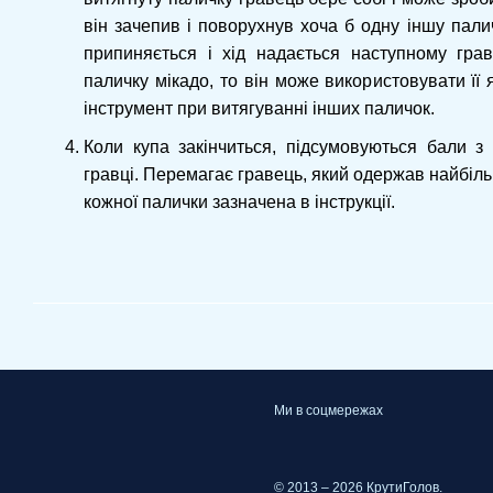
він зачепив і поворухнув хоча б одну іншу палич
припиняється і хід надається наступному гра
паличку мікадо, то він може використовувати її
інструмент при витягуванні інших паличок.
Коли купа закінчиться, підсумовуються бали з у
гравці. Перемагає гравець, який одержав найбільш
кожної палички зазначена в інструкції.
Ми в соцмережах
© 2013 – 2026 КрутиГолов.