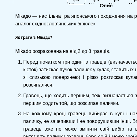
Опис
Мікадо — настільна гра японського походження на р
аналог східнослов’янських бірюлек.
Як грати в Мікадо?
Mikado розрахована на від 2 до 8 гравців.
Перед початком гри один із гравців (визначаєть
кісток) затискає пучок паличок у кулак, ставить їх 
зі слизькою поверхнею) і різко розтискає кул
розсипалися.
Гравець, що ходить першим, теж визначається з
першим ходить той, що розсипав палички.
На кожному кроці гравець вибирає в купі і на
паличку, не зачепивши і не поворушивши інші. В
гравець вже не може змінити свій вибір та в
витягнуту паличку гравець бере собі і може зроб