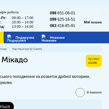
афік роботи:
098
651-08-01
-Пт:
09:00 – 17:00
099
625-16-51
:
10:00 – 14:00
Мій кошик
063
416-85-91
ід:
13:00 – 14:00
Подарунки
Новинки
і ігри
Настільні ігри IQ Games
 Мікадо
Артикул
101256
ського походження на розвиток дрібної моторики,
ірюлек.
В бажання
иться