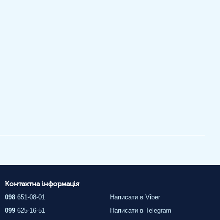
Контактна інформація
098
651-08-01
Написати в Viber
099
625-16-51
Написати в Telegram