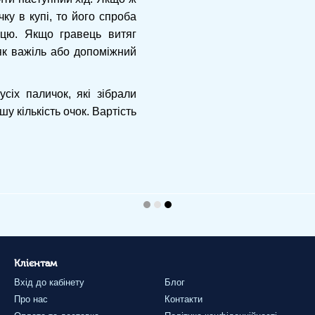
ку в купі, то його спроба
вцю. Якщо гравець витяг
 як важіль або допоміжний
сіх паличок, які зібрали
у кількість очок. Вартість
Клієнтам
Вхід до кабінету
Блог
Про нас
Контакти