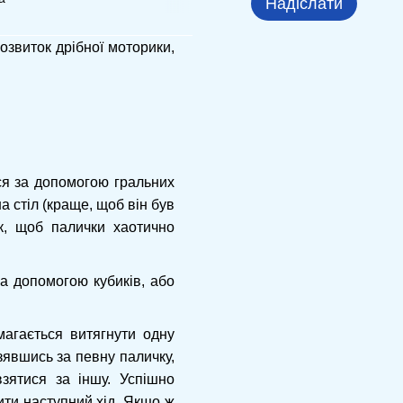
Надіслати
озвиток дрібної моторики,
ся за допомогою гральних
на стіл (краще, щоб він був
ак, щоб палички хаотично
а допомогою кубиків, або
магається витягнути одну
зявшись за певну паличку,
зятися за іншу. Успішно
ити наступний хід. Якщо ж