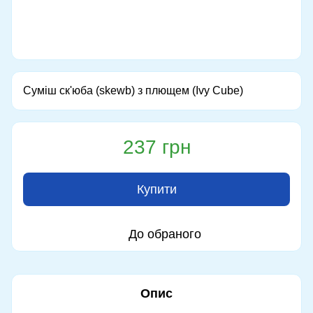
Суміш ск'юба (skewb) з плющем (Ivy Cube)
237 грн
Купити
До обраного
Опис