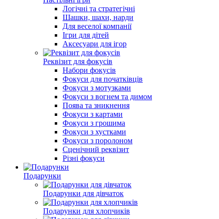
Логічні та стратегічні
Шашки, шахи, нарди
Для веселої компанії
Ігри для дітей
Аксесуари для ігор
Реквізит для фокусів
Набори фокусів
Фокуси для початківців
Фокуси з мотузками
Фокуси з вогнем та димом
Поява та зникнення
Фокуси з картами
Фокуси з грошима
Фокуси з хустками
Фокуси з поролоном
Сценічний реквізит
Різні фокуси
Подарунки
Подарунки для дівчаток
Подарунки для хлопчиків