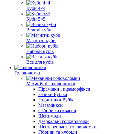
Куби 4×4
Куби 5×5
Великі куби
Магнітні куби
Набори кубів
Все для кубів
Головоломки
Механічні головоломки
Пірамідки і піраморфікси
Змійки Рубіка
Годинники Рубіка
Мегамінкси
Ск'юби та скваєри
Шейпмоди
Дзеркальні головоломки
Шестеренчасті головоломки
Гібриди та кубоїди