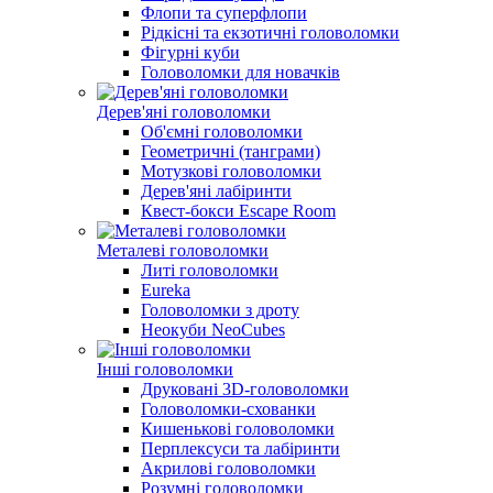
Флопи та суперфлопи
Рідкісні та екзотичні головоломки
Фігурні куби
Головоломки для новачків
Дерев'яні головоломки
Об'ємні головоломки
Геометричні (танграми)
Мотузкові головоломки
Дерев'яні лабіринти
Квест-бокси Escape Room
Металеві головоломки
Литі головоломки
Eureka
Головоломки з дроту
Неокуби NeoCubes
Інші головоломки
Друковані 3D-головоломки
Головоломки-схованки
Кишенькові головоломки
Перплексуси та лабіринти
Акрилові головоломки
Розумні головоломки