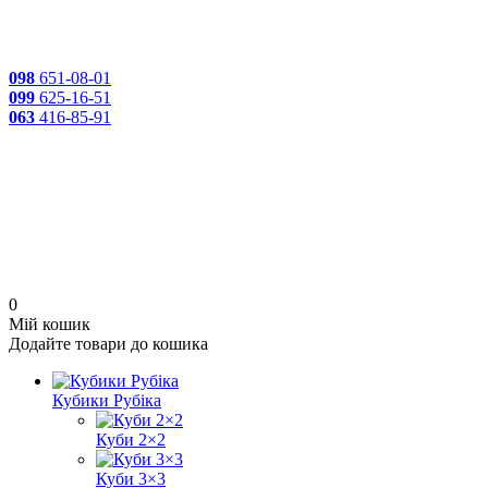
098
651-08-01
099
625-16-51
063
416-85-91
0
Мій кошик
Додайте товари до кошика
Кубики Рубіка
Куби 2×2
Куби 3×3