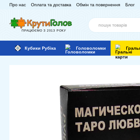
Про нас
Оплата та доставка
Обмін та повернення
Блог
Перейти до основного контенту
ПРАЦЮЄМО З 2013 РОКУ
Кубики Рубіка
Головоломки
Граль