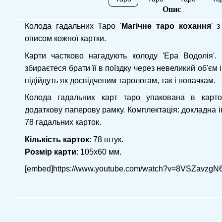
Опис
Колода гадальних Таро '
Магічне таро кохання
' 
описом кожної картки.
Карти частково нагадують колоду 'Ера Водолія'.
збираєтеся брати її в поїздку через невеликий об'єм і
підійдуть як досвідченим тарологам, так і новачкам.
Колода гадальних карт таро упакована в картон
додаткову паперову рамку. Комплектація: докладна ін
78 гадальних карток.
Кількість карток
: 78 штук.
Розмір карти
: 105х60 мм.
[embed]https://www.youtube.com/watch?v=8VSZavzgN6