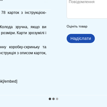
з 78 карток з інструкцією-
Оцініть товар
 Колода зручна, якщо ви
 розміри. Карти зрозумілі і
Надіслати
ну коробку-скриньку та
струкція з описом карток,
k[/embed]