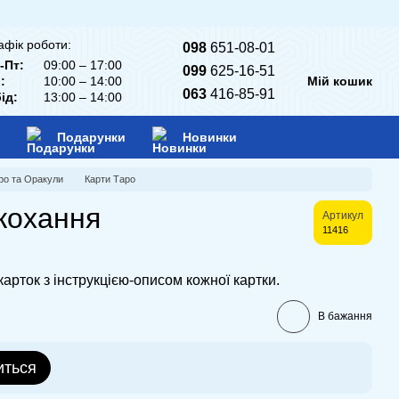
афік роботи:
098
651-08-01
-Пт:
09:00 – 17:00
099
625-16-51
:
10:00 – 14:00
Мій кошик
063
416-85-91
ід:
13:00 – 14:00
Подарунки
Новинки
ро та Оракули
Карти Таро
кохання
Артикул
11416
карток з інструкцією-описом кожної картки.
В бажання
иться