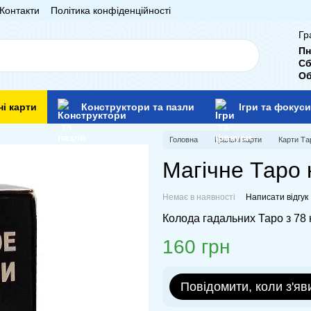
Контакти
Політика конфіденційності
Гр
Пн
Сб
Об
ні карти
Конструктори та пазли
Ігри та фокуси
Головна
Гральні карти
Карти Та
Магічне Таро 
Немає в наявності
Написати відгук
Колода гадальних Таро з 78 
160 грн
Повідомити, коли з'яв