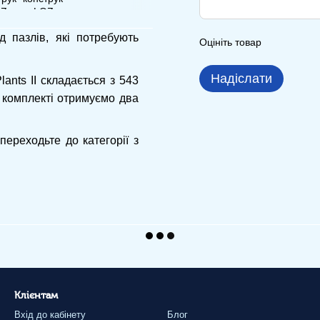
д пазлів, які потребують
Оцініть товар
Надіслати
ants II складається з 543
у комплекті отримуємо два
переходьте до категорії з
Клієнтам
Вхід до кабінету
Блог