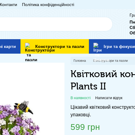
Контакти
Політика конфіденційності
Гр
Пн
Сб
Об
ні карти
Конструктори та пазли
Ігри та фокуси
Головна
Конструктори та пазли
Квітковий ко
Plants II
В наявності
Написати відгук
Цікавий квітковий конструкто
упаковці.
599 грн