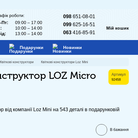
афік роботи:
098
651-08-01
-Пт:
09:00 – 17:00
099
625-16-51
:
10:00 – 14:00
Мій кошик
063
416-85-91
ід:
13:00 – 14:00
Подарунки
Новинки
Квіткові конструктори
Квіткові конструктори Loz Mini
нструктор LOZ Micro
Артикул
92458
р від компанії Loz Mini на 543 деталі в подарунковій
В бажання