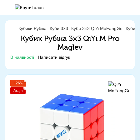
Кубики Рубіка
Куби 3×3
Куби 3×3 QiYi MoFangGe
Кубик 
Кубик Рубіка 3×3 QiYi M Pro
Maglev
В наявності
Написати відгук
−26%
Акція