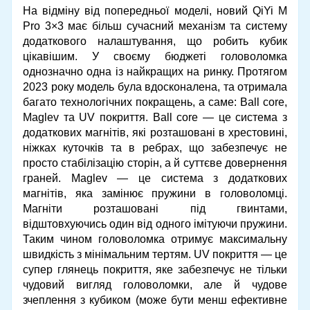
На відміну від попередньої моделі, новий QiYi M
Pro 3×3 має більш сучасний механізм та систему
додаткового налаштування, що робить кубик
цікавішим. У своєму бюджеті головоломка
однозначно одна із найкращих на ринку. Протягом
2023 року модель була вдосконалена, та отримала
багато технологічних покращень, а саме: Ball core,
Maglev та UV покриття. Ball core — це система з
додаткових магнітів, які розташовані в хрестовині,
ніжках куточків та в ребрах, що забезпечує не
просто стабілізацію сторін, а й суттєве довернення
граней. Maglev — це система з додаткових
магнітів, яка замінює пружини в головоломці.
Магніти розташовані під гвинтами,
відштовхуючись один від одного імітуючи пружини.
Таким чином головоломка отримує максимальну
швидкість з мінімальним тертям. UV покриття — це
супер глянець покриття, яке забезпечує не тільки
чудовий вигляд головоломки, але й чудове
зчеплення з кубиком (може бути менш ефективне