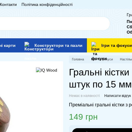
Контакти
Політика конфіденційності
Гр
Пн
Сб
Об
ні карти
Конструктори та пазли
Ігри та фокуси
Головна
Ігри та фокуси
Настільн
Гральні кістк
штук по 15 мм
Немає в наявності
Написати відгук
Преміальні гральні кістки з 
149 грн