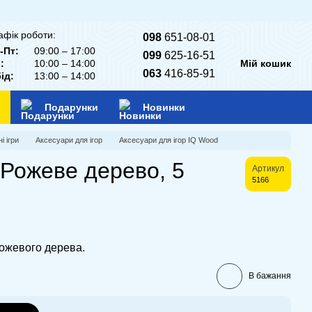
афік роботи:
098
651-08-01
-Пт:
09:00 – 17:00
099
625-16-51
:
10:00 – 14:00
Мій кошик
063
416-85-91
ід:
13:00 – 14:00
Подарунки
Новинки
і ігри
Аксесуари для ігор
Аксесуари для ігор IQ Wood
и Рожеве дерево, 5
Артикул
5166
рожевого дерева.
В бажання