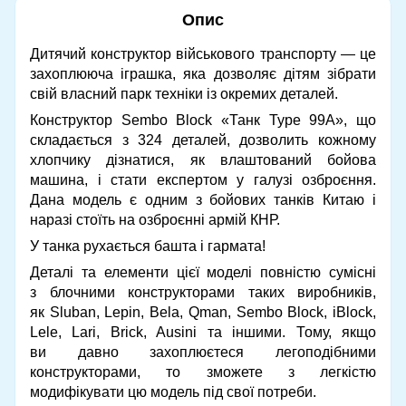
Опис
Дитячий конструктор військового транспорту — це
захоплююча іграшка, яка дозволяє дітям зібрати
свій власний парк техніки із окремих деталей.
Конструктор Sembo Block «Танк Type 99А», що
складається з 324 деталей, дозволить кожному
хлопчику дізнатися, як влаштований бойова
машина, і стати експертом у галузі озброєння.
Дана модель є одним з бойових танків Китаю і
наразі стоїть на озброєнні армій КНР.
У танка рухається башта і гармата!
Деталі та елементи цієї моделі повністю сумісні
з блочними конструкторами таких виробників,
як Sluban, Lepin, Bela, Qman, Sembo Block, iBlock,
Lele, Lari, Brick, Ausini та іншими. Тому, якщо
ви давно захоплюєтеся легоподібними
конструкторами, то зможете з легкістю
модифікувати цю модель під свої потреби.