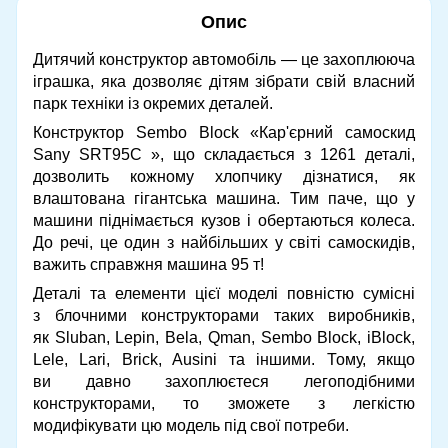
Опис
Дитячий конструктор автомобіль — це захоплююча
іграшка, яка дозволяє дітям зібрати свій власний
парк техніки із окремих деталей.
Конструктор Sembo Block «Кар'єрний самоскид
Sany SRT95С », що складається з 1261 деталі,
дозволить кожному хлопчику дізнатися, як
влаштована гігантська машина. Тим паче, що у
машини піднімається кузов і обертаються колеса.
До речі, це один з найбільших у світі самоскидів,
важить справжня машина 95 т!
Деталі та елементи цієї моделі повністю сумісні
з блочними конструкторами таких виробників,
як Sluban, Lepin, Bela, Qman, Sembo Block, iBlock,
Lele, Lari, Brick, Ausini та іншими. Тому, якщо
ви давно захоплюєтеся легоподібними
конструкторами, то зможете з легкістю
модифікувати цю модель під свої потреби.