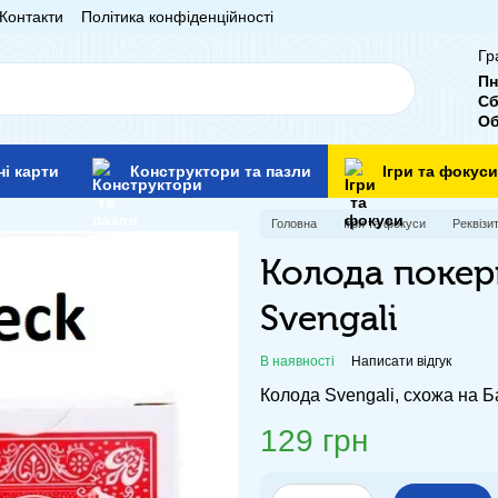
Контакти
Політика конфіденційності
Гр
Пн
Сб
Об
ні карти
Конструктори та пазли
Ігри та фокуси
Головна
Ігри та фокуси
Реквізи
Колода покер
Svengali
В наявності
Написати відгук
Колода Svengali, схожа на Б
129 грн