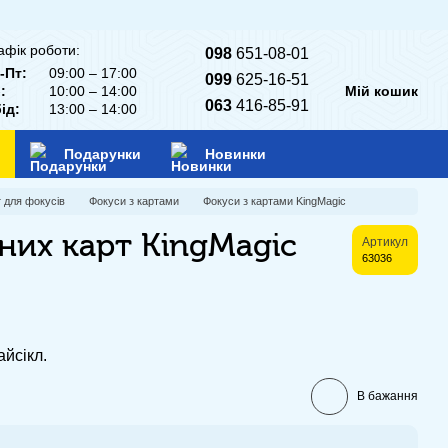
афік роботи:
098
651-08-01
-Пт:
09:00 – 17:00
099
625-16-51
:
10:00 – 14:00
Мій кошик
063
416-85-91
ід:
13:00 – 14:00
Подарунки
Новинки
т для фокусів
Фокуси з картами
Фокуси з картами KingMagic
них карт KingMagic
Артикул
63036
айсікл.
В бажання