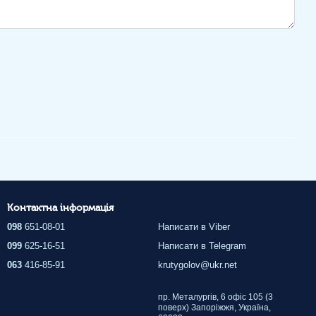
Контактна інформація
098
651-08-01
Написати в Viber
099
625-16-51
Написати в Telegram
063
416-85-91
krutygolov@ukr.net
пр. Металургів, 6 офіс 105 (3
поверх) Запоріжжя, Україна,