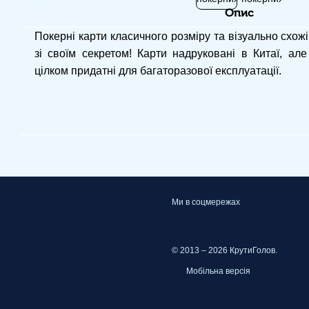
Опис
Покерні карти класичного розміру та візуально схожі
зі своїм секретом! Карти надруковані в Китаї, але
цілком придатні для багаторазової експлуатації.
Ми в соцмережах
© 2013 – 2026 КрутиГолов.
Мобільна версія