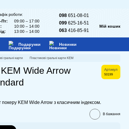
афік роботи:
098
651-08-01
-Пт:
09:00 – 17:00
099
625-16-51
:
10:00 – 14:00
Мій кошик
063
416-85-91
ід:
13:00 – 14:00
Подарунки
Новинки
ві гральні карти
Пластикові гральні карти KEM
 KEM Wide Arrow
Артикул
50199
andard
т покеру KEM Wide Arrow з класичним індексом.
В бажання