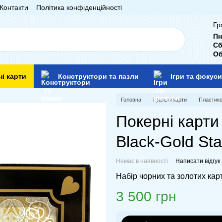
Контакти
Політика конфіденційності
Гр
Пн
Сб
Об
ні карти
Конструктори та пазли
Ігри та фокуси
Головна
Гральні карти
Пластико
Покерні карти
Black-Gold St
Немає в наявності
Написати відгук
Набір чорних та золотих кар
3 500 грн