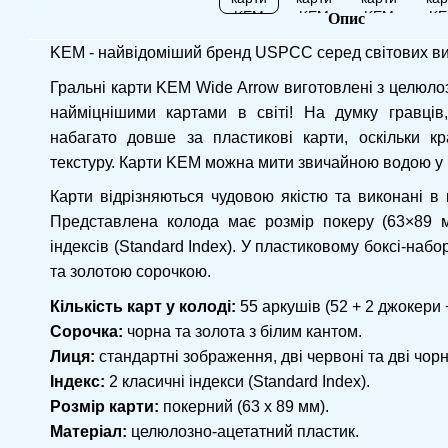
Опис
KEM - найвідоміший бренд USPCC серед світових вир
Гральні карти KEM Wide Arrow виготовлені з целюлоз
найміцнішими картами в світі! На думку гравців,
набагато довше за пластикові карти, оскільки к
текстуру. Карти KEM можна мити звичайною водою у 
Карти відрізняються чудовою якістю та виконані в
Представлена ​​колода має розмір покеру (63×89 
індексів (Standard Index). У пластиковому боксі-набо
та золотою сорочкою.
Кількість карт у колоді:
55 аркушів (52 + 2 джокери 
Сорочка:
чорна та золота з білим кантом.
Лиця:
стандартні зображення, дві червоні та дві чорні
Індекс:
2 класичні індекси (Standard Index).
Розмір карти:
покерний (63 х 89 мм).
Матеріал:
целюлозно-ацетатний пластик.