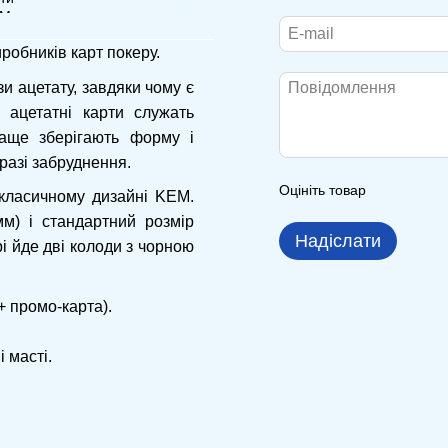
обників карт покеру.
и ацетату, завдяки чому є
 ацетатні карти служать
раще зберігають форму і
разі забруднення.
Оцініть товар
 класичному дизайні KEM.
мм) і стандартний розмір
Надіслати
рі йде дві колоди з чорною
+ промо-карта).
 масті.