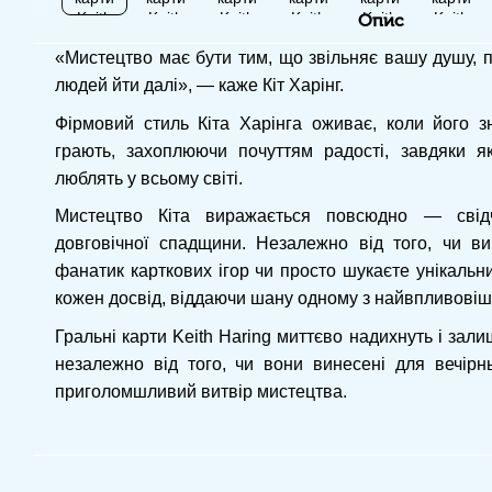
Опис
«Мистецтво має бути тим, що звільняє вашу душу, п
людей йти далі», — каже Кіт Харінг.
Фірмовий стиль Кіта Харінга оживає, коли його з
грають, захоплюючи почуттям радості, завдяки я
люблять у всьому світі.
Мистецтво Кіта виражається повсюдно — свідч
довговічної спадщини. Незалежно від того, чи ви
фанатик карткових ігор чи просто шукаєте унікальн
кожен досвід, віддаючи шану одному з найвпливовіш
Гральні карти Keith Haring миттєво надихнуть і зал
незалежно від того, чи вони винесені для вечірнь
приголомшливий витвір мистецтва.