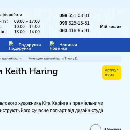
афік роботи:
098
651-08-01
-Пт:
09:00 – 17:00
099
625-16-51
:
10:00 – 14:00
Мій кошик
063
416-85-91
ід:
13:00 – 14:00
Подарунки
Новинки
і гральні карти
Колекційні гральні карти Theory11
 Keith Haring
Артикул
95634
льтового художника Кіта Харінга з преміальними
нструють його сучасне поп-арт від дизайн-студії
В бажання