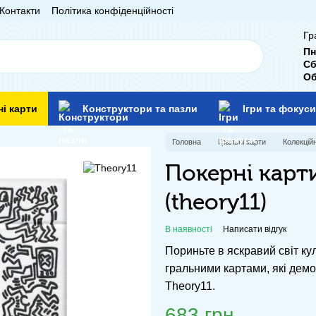
Контакти
Політика конфіденційності
Гр
Пн
Сб
Об
ні карти
Конструктори та пазли
Ігри та фокуси
Головна
Гральні карти
Колекційн
Покерні карти
(theory11)
В наявності
Написати відгук
Пориньте в яскравий світ ку
гральними картами, які демо
Theory11.
683 грн