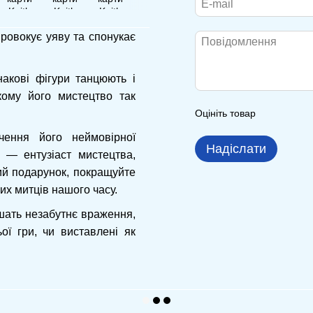
ровокує уяву та спонукає
накові фігури танцюють і
кому його мистецтво так
Оцініть товар
ення його неймовірної
Надіслати
 — ентузіаст мистецтва,
ий подарунок, покращуйте
их митців нашого часу.
ишать незабутнє враження,
ої гри, чи виставлені як