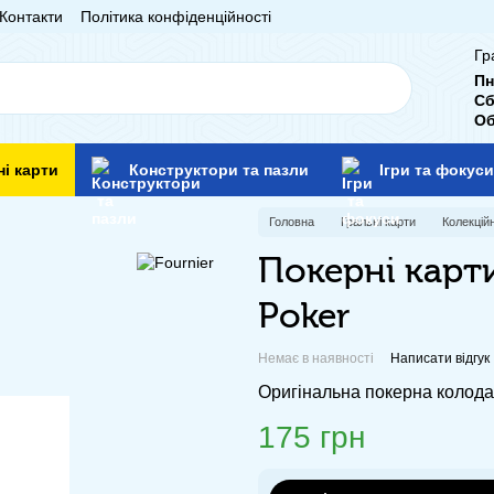
Контакти
Політика конфіденційності
Гр
Пн
Сб
Об
ні карти
Конструктори та пазли
Ігри та фокуси
Головна
Гральні карти
Колекційн
Покерні карт
Poker
Немає в наявності
Написати відгук
Оригінальна покерна колода
175 грн