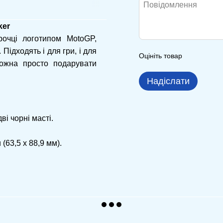
ker
рочці логотипом MotoGP,
Підходять і для гри, і для
Оцініть товар
можна просто подарувати
Надіслати
.
ві чорні масті.
 (63,5 х 88,9 мм).