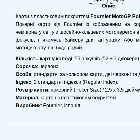
Опис
Карти з пластиковим покриттям
Fournier MotoGP Po
Покерні карти від Fournier із зображеним на со
чемпіонату світу з шосейно-кільцевих мотоперегонів. 
фокусів, і якомусь байкеру для антуражу. Або 
мотоциклісту, він буде радий.
Кількість карт у колоді
: 55 аркушів (52 + 3 джокери)
Сорочка
: червона
Особа
: стандартні за кольором карти, дві червоні та д
Індекс
: 2 стандартні індекси (Regular Index).
Розмір карти
: покерний (Poker Size) / 2,5 х 3,5 дюйми
Матеріал
: картон з пластиковим покриттям
Виробник
: Fournier, Іспанія.