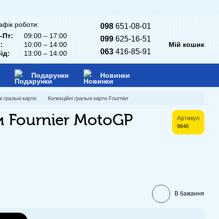
афік роботи:
098
651-08-01
-Пт:
09:00 – 17:00
099
625-16-51
:
10:00 – 14:00
Мій кошик
063
416-85-91
ід:
13:00 – 14:00
Подарунки
Новинки
і гральні карти
Колекційні гральні карти Fournier
и Fournier MotoGP
Артикул
9646
В бажання