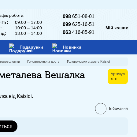
афік роботи:
098
651-08-01
-Пт:
09:00 – 17:00
099
625-16-51
:
10:00 – 14:00
Мій кошик
063
416-85-91
ід:
13:00 – 14:00
Подарунки
Новинки
 головоломки
Головоломки з дроту
Головоломки з дроту Kaisiqi
металева Вешалка
Артикул
4911
а від Kaisiqi.
В бажання
иться