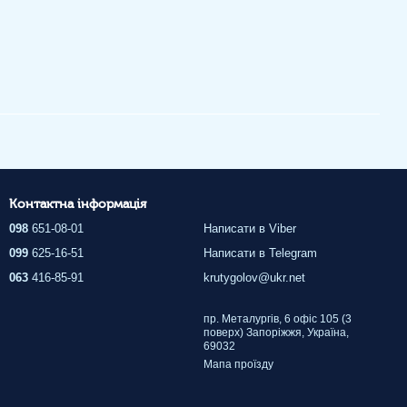
Контактна інформація
098
651-08-01
Написати в Viber
099
625-16-51
Написати в Telegram
063
416-85-91
krutygolov@ukr.net
пр. Металургів, 6 офіс 105 (3
поверх) Запоріжжя, Україна,
69032
Мапа проїзду