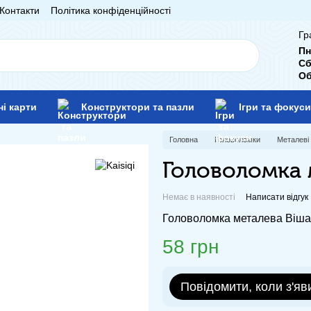
Контакти
Політика конфіденційності
Гр
Пн
Сб
Об
ні карти
Конструктори та пазли
Ігри та фокуси
Головна
Головоломки
Металеві
Головоломка 
Немає в наявності
Написати відгук
Головоломка металева Вішалк
58 грн
Повідомити, коли з'яв