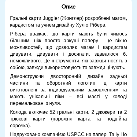
Опис
Гральні карти Juggler (Жонглер) розроблені магом,
кардистом та учнем дизайну Хуліо Рібера.
Рібера вважає, що карти мають бути чимось
більшим, ніж просто аркуші паперу - це вікно
можливостей, що дозволяє магам і кардистам
дивувати, дивувати і досягати, здавалося б,
неможливого. Це інструменти, які завжди носять з
собою, завжди використовують та завжди цінують.
Демонструючи двосторонній дизайн задньої
частини та оборотний логотип, ці карти
виготовлені за індивідуальним замовленням та
мають унікальні піки – всі масті у колоді
перемальовані з нуля.
Колода включає 52 гральні карти, 2 джокери та 2
трюкові карти (порожня карта та подвійна
сорочка).
Надруковано компанією USPCC на папері Tally Ho