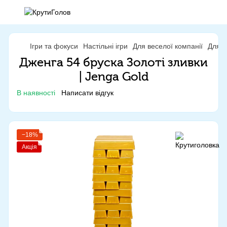
Ігри та фокуси
Настільні ігри
Для веселої компанії
Для в
Дженга 54 бруска Золоті зливки
| Jenga Gold
В наявності
Написати відгук
−18%
Акція