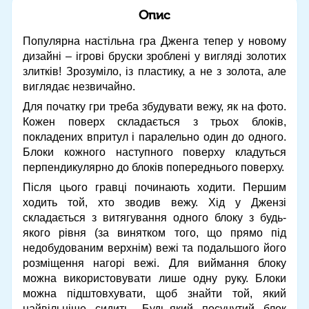
Опис
Популярна настільна гра Дженга тепер у новому
дизайні – ігрові бруски зроблені у вигляді золотих
злитків! Зрозуміло, із пластику, а не з золота, але
виглядає незвичайно.
Для початку гри треба збудувати вежу, як на фото.
Кожен поверх складається з трьох блоків,
покладених впритул і паралельно один до одного.
Блоки кожного наступного поверху кладуться
перпендикулярно до блоків попереднього поверху.
Після цього гравці починають ходити. Першим
ходить той, хто зводив вежу. Хід у Джензі
складається з витягування одного блоку з будь-
якого рівня (за винятком того, що прямо під
недобудованим верхнім) вежі та подальшого його
розміщення нагорі вежі. Для виймання блоку
можна використовувати лише одну руку. Блоки
можна підштовхувати, щоб знайти той, який
найвільніше сидить. Будь-який посунутий блок