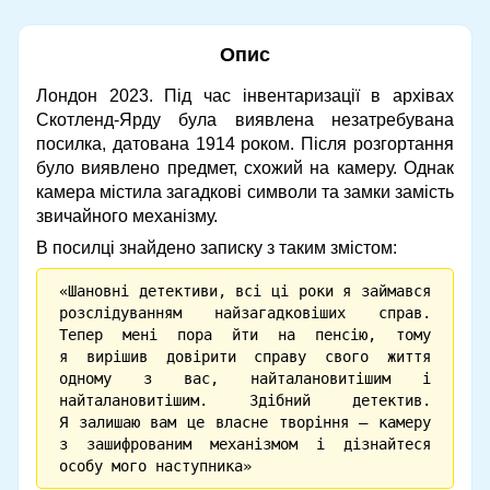
Опис
Лондон 2023. Під час інвентаризації в архівах
Скотленд-Ярду була виявлена ​​незатребувана
посилка, датована 1914 роком. Після розгортання
було виявлено предмет, схожий на камеру. Однак
камера містила загадкові символи та замки замість
звичайного механізму.
В посилці знайдено записку з таким змістом:
Шановні детективи, всі ці роки я займався
розслідуванням найзагадковіших справ.
Тепер мені пора йти на пенсію, тому
я вирішив довірити справу свого життя
одному з вас, найталановитішим і
найталановитішим. Здібний детектив.
Я залишаю вам це власне творіння — камеру
з зашифрованим механізмом і дізнайтеся
особу мого наступника